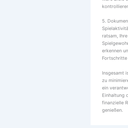
kontrolliere
5. Dokument
Spielaktivi
ratsam, Ihr
Spielgewohn
erkennen un
Fortschritte
Insgesamt i
zu minimier
ein verantw
Einhaltung 
finanzielle
genießen.