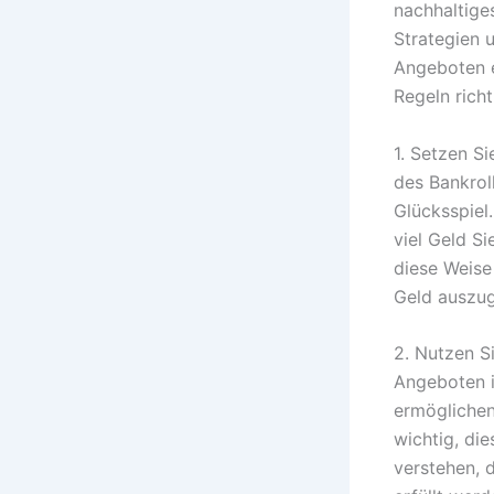
nachhaltige
Strategien 
Angeboten e
Regeln rich
1. Setzen Si
des Bankrol
Glücksspiel.
viel Geld Si
diese Weise
Geld auszug
2. Nutzen Si
Angeboten 
ermöglichen
wichtig, di
verstehen, 