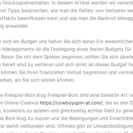
s Glücksspielverhalten. In diesem Artikel werden wir versc
und Tipps besprechen, wie man die Gefahr von Verlusten bei
ffektiv beeinflussen kann und wie man die Bankroll-Mana
tig anwendet.
e sich ein Budget und halten Sie sich daran Ein wesentlicher
l-Managements ist die Festlegung eines festen Budgets für 
 Bevor Sie mit dem Spielen beginnen, sollten Sie sich überl
e bereit sind zu verlieren und sich strikt an dieses Budget h
 können Sie Ihren finanziellen Verlust begrenzen und verme
eben, als Sie sich leisten können.
e Freispiel-Boni klug Freispiel-Boni sind eine beliebte Art 
in Online-Casinos
https://cowboyspin-at.com/
, die es den S
, kostenlos zu spielen und gleichzeitig echtes Geld zu gewi
ese Boni klug zu nutzen und die Bedingungen und Einschrä
die damit verbunden sind. Oftmals gibt es Umsatzbedingung