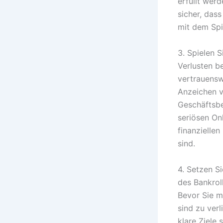
erfüllt wer
sicher, das
mit dem Spi
3. Spielen 
Verlusten be
vertrauensw
Anzeichen vo
Geschäftsbe
seriösen On
finanzielle
sind.
4. Setzen Si
des Bankrol
Bevor Sie mi
sind zu ver
klare Ziele 