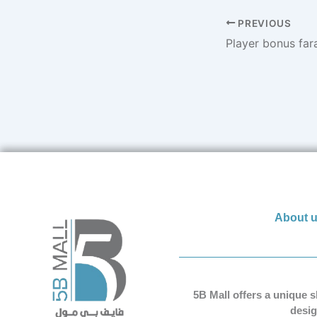
PREVIOUS
About 
5B Mall offers a unique 
desig