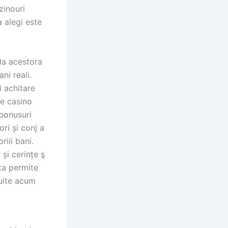
zinouri
a alegi este
 da acestora
ni reali.
i achitare
pe casino
 bonusuri
ri și conj a
iii bani.
și cerințe ş
rta permite
tuite acum