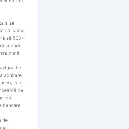
poseda total
tă a se
tă să câștig
ieră să 500+
oduci codul
nsă plată.
azinourile
să achitare
uneri, ca și
încearcă de
uni să
le bancare
ă de
 mai