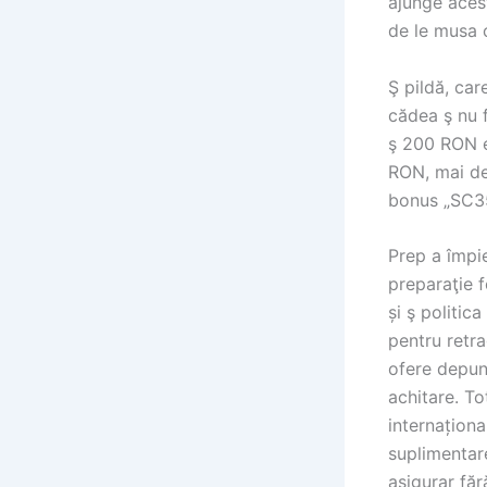
ajunge aces
de le musa c
Ş pildă, car
cădea ş nu f
ş 200 RON e
RON, mai de
bonus „SC35
Prep a împi
preparaţie f
și ş politic
pentru retra
ofere depune
achitare. To
internațion
suplimentar
asigurar făr