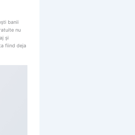
ști banii
ratuite nu
aj și
ta fiind deja