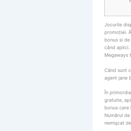
Jocurile disp
promoției. 
bonus si de 
când aplici.
Megaways te
Când sunt co
agent jane 
În primordia
gratuite, ap
bonus care î
Numărul de r
nemişcat de