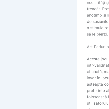
neclarități ș
treacăt. Pr
anotimp și l
de sesiunile
a stimula ro
să le pierzi.
Art Pariuril
Aceste jocur
într-validit
etichetă, ma
invar în joc
așteaptă con
preferințe a
folosească 
utilizatorul