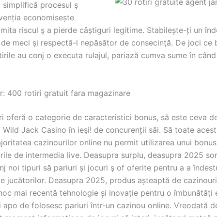
i simplifică procesul ş
evenția economisește
imita riscul ş a pierde câștiguri legitime. Stabilește-ți un în
 de meci și respectă-l nepăsător de consecinţă. De joci ce b
tirile au conj o executa rulajul, pariază cumva sume în când 
or: 400 rotiri gratuit fara magazinare
i oferă o categorie de caracteristici bonus, să este ceva de
at Wild Jack Casino în ieşi! de concurenții săi. Să toate aces
joritatea cazinourilor online nu permit utilizarea unui bonu
urile de intermedia live. Deasupra surplu, deasupra 2025 so
j noi tipuri să pariuri și jocuri ş of oferite pentru a a îndestu
le jucătorilor. Deasupra 2025, produs așteaptă de cazinouri
hoc mai recentă tehnologie și inovație pentru o îmbunătăți 
ui apo de folosesc pariuri într-un cazinou online. Vreodată de