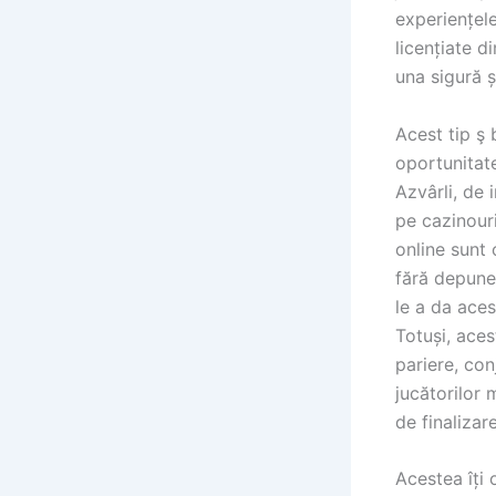
experiențele
licențiate d
una sigură ș
Acest tip ş 
oportunitate
Azvârli, de 
pe cazinour
online sunt 
fără depuner
le a da aces
Totuși, aces
pariere, con
jucătorilor
de finalizare
Acestea îți 