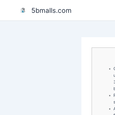
Skip
5bmalls.com
to
content