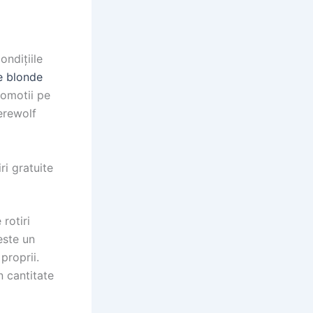
ondițiile
ne blonde
romotii pe
erewolf
ri gratuite
rotiri
este un
proprii.
n cantitate