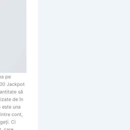
ea pe
1000 Jackpot
antitate să
lizate de în
a este una
intre cont,
geți. Ci
t, care