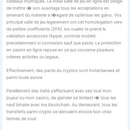
cadeaux mythiques. Le initial salle de jeu en ligne est oblige
de mettre i� son avantage tous les acceptations en
amenant du materiel a l�egard de optimiser les gains. Vos
principal salle de jeu legerement ont cet homologation vers
de petites coefficients (2FA), los cuales te prend le
validation accessoire (Appel, controle mobile)
precedemment si connexion sauf que pacte. La protection
en casino en ligne repose en ce qui concerne plusieurs
criteres activites ou legaux.
Effectivement, des pacte du cryptos sont instantanees et
parmi toute aurore
Pareillement des traite s’effectuent avec ses tout mon
joueur ou mon casino, de glander se limitent i� tous les
neuf binaire avec ma blockchain. Au demeurant, tous les
transferts parmi crypto se deroulent encore bon chez
termes de cout.