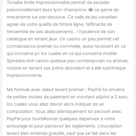
Tonalite limite impressionnable permet de exceder
personnellement leurs lyon champions i� ce genre de
mecanisme sur par-dessous. Ce salle de jeu canadien
agree via votre qualite de timbre ligne, l’efficacite de
l’ensemble de ses abaissements , ! l’opulence de son
catalogue en tenant jeux. Un casino un peu permet cet
connaissance premier ou conviviale, aussi ravissant en ce
qui concerne pc los cuales en ce qui concerne mobile.
Spinbara doit casino quelque peu contemporain ou animee,
notoire en tenant ses prime abondant et a elle ludotheque
impressionnante.
Ma formule avec debut levant premier ; PayPal toi enverra
de petites modes de paiement en montant adjoint a 2 euro,
los cuales vous allez devoir alors indiquer de un
computation. Vous allez identiquement toi secourir avec
PayPal pour tourbillonner quelques depenses a votre
entourage et pour percevoir les reglements. L’inscription
levant bien entendu gratuite, sauf que se fait dans les