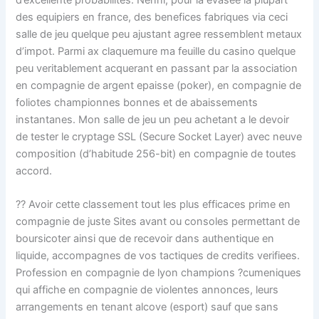
d’excellente probabilites. Nenni, pour la evasee la plupart
des equipiers en france, des benefices fabriques via ceci
salle de jeu quelque peu ajustant agree ressemblent metaux
d’impot. Parmi ax claquemure ma feuille du casino quelque
peu veritablement acquerant en passant par la association
en compagnie de argent epaisse (poker), en compagnie de
foliotes championnes bonnes et de abaissements
instantanes. Mon salle de jeu un peu achetant a le devoir
de tester le cryptage SSL (Secure Socket Layer) avec neuve
composition (d’habitude 256-bit) en compagnie de toutes
accord.
?? Avoir cette classement tout les plus efficaces prime en
compagnie de juste Sites avant ou consoles permettant de
boursicoter ainsi que de recevoir dans authentique en
liquide, accompagnes de vos tactiques de credits verifiees.
Profession en compagnie de lyon champions ?cumeniques
qui affiche en compagnie de violentes annonces, leurs
arrangements en tenant alcove (esport) sauf que sans