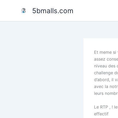
Skip
5bmalls.com
to
content
Et meme si v
assez conse
niveau des 
challenge d
d’abord, il 
avec la not
leurs nombr
Le RTP , ! 
effectif