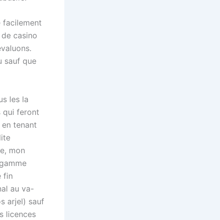
 facilement
e de casino
evaluons.
u sauf que
s les la
 qui feront
 en tenant
ite
re, mon
e gamme
 fin
al au va-
s arjel) sauf
s licences