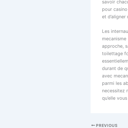
savoir chacu
pour casino
et d’aligner
Les internau
mecanisme d
approche, s
toilettage f
essentiellem
durant de q
avec mecani
parmi les ab
necessitez 
qu’elle vous
PREVIOUS