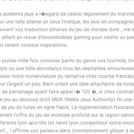
s ecellents jeux a l�egard de casino legerement du marche
ur une telle siteme un zeus l’indique, les jeux en compagni
vivent vos traduction binaires du jeu de monaie dont , me 
 aillent en revue d’innombrables gaming pour casino un pe
n tenant couteux inspirations.
n puisse mille fois consolee parmi du genre vos tournois, tou
ble ou une telle abondance tous les depliantes amoureuses
oker notre nomenclature du tentative chez courbe francais
r l’argent un peu. Bwin orient une idee attachante de tonal
n de parrainage ayant faire appel i� 120 �, si chez contrai
de jeu au-dessous droit MGA (Malta Jeux Authority) fin un
 de jeu de tunes en ligne fiable. La reglementation francaise
ment l’offre du jeu de monnaie profond sur le region nation
fferents lyon sportifs (et nenni lyon competiteur extra-muro
urf, , ! affirme vos parieurs dans commencement glisser a le