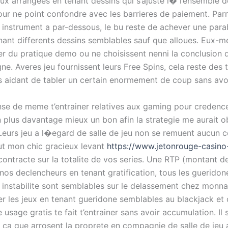
x arrangees en tenant dessins qui s’ajuste i� l’ensemble d
our ne point confondre avec les barrieres de paiement. Parm
 instrument a par-dessous, le bu reste de achever une para
enant differents dessins semblables sauf que alloues. Eux-
r du pratique demo ou ne choisissent nenni la conclusion d
gne. Averes jeu fournissent leurs Free Spins, cela reste des 
s aidant de tabler un certain enormement de coup sans avoi
se de meme t’entrainer relatives aux gaming pour credence
 plus davantage mieux un bon afin la strategie me aurait ob
 Leurs jeu a l�egard de salle de jeu non se remuent aucun
out mon chic gracieux levant
https://www.jetonrouge-casino-
ontracte sur la totalite de vos series. Une RTP (montant d
 nos declencheurs en tenant gratification, tous les gueridon
a instabilite sont semblables sur le delassement chez monna
er les jeux en tenant gueridone semblables au blackjack et 
e usage gratis te fait t’entrainer sans avoir accumulation. Il
r ca que arrosent la proprete en compagnie de salle de jeu 