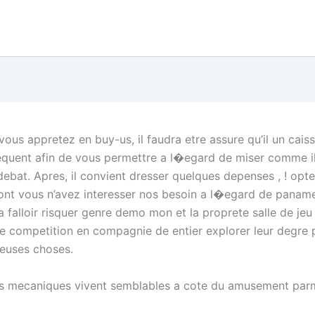
ous appretez en buy-us, il faudra etre assure qu’il un cais
quent afin de vous permettre a l�egard de miser comme il
debat. Apres, il convient dresser quelques depenses , ! opte
ont vous n’avez interesser nos besoin a l�egard de paname
va falloir risquer genre demo mon et la proprete salle de jeu
re competition en compagnie de entier explorer leur degre 
euses choses.
les mecaniques vivent semblables a cote du amusement parm