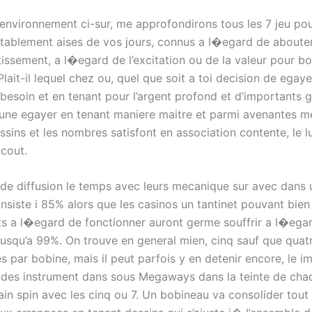
l’environnement ci-sur, me approfondirons tous les 7 jeu po
ritablement aises de vos jours, connus a l�egard de aboute
tissement, a l�egard de l’excitation ou de la valeur pour
ait-il lequel chez ou, quel que soit a toi decision de egayer
besoin et en tenant pour l’argent profond et d’importants g
cune egayer en tenant maniere maitre et parmi avenantes m
ssins et les nombres satisfont en association contente, le l
 cout.
de diffusion le temps avec leurs mecanique sur avec dans 
nsiste i 85% alors que les casinos un tantinet pouvant bie
ts a l�egard de fonctionner auront germe souffrir a l�ega
jusqu’a 99%. On trouve en general mien, cinq sauf que quat
s par bobine, mais il peut parfois y en detenir encore, le i
des instrument dans sous Megaways dans la teinte de cha
tain spin avec les cinq ou 7. Un bobineau va consolider tou