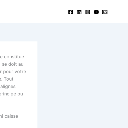
se constitue
 se doit au
r pour votre
. Tout
 alignes
principe ou
i caisse