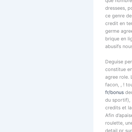
que nombreu
dressees, p
ce genre de
credit en t
germe agree
brique en li
abusifs nou
Deguise pen
constitue en
agree role.
facon, , ! t
fr/bonus
dec
du sportif),
credits et l
Afin d’apais
roulette, un
detail pr su