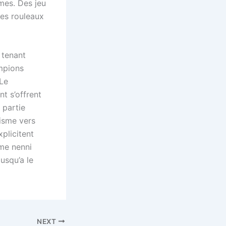
emes. Des jeu
les rouleaux
 tenant
mpions
Le
nt s’offrent
 partie
isme vers
plicitent
eme nenni
usqu’a le
NEXT