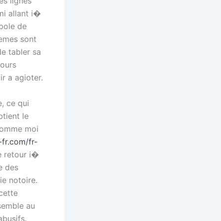
es lignes
i allant i�
bole de
memes sont
e tabler sa
tours
r a agioter.
, ce qui
tient le
 comme moi
fr.com/fr-
e retour i�
e des
ie notoire.
cette
 semble au
abusifs.