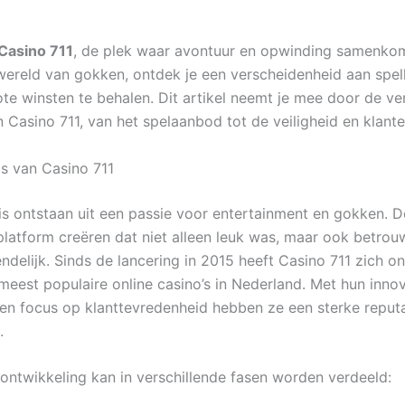
Casino 711
, de plek waar avontuur en opwinding samenkom
 wereld van gokken, ontdek je een verscheidenheid aan spel
te winsten te behalen. Dit artikel neemt je mee door de ve
 Casino 711, van het spelaanbod tot de veiligheid en klante
s van Casino 711
is ontstaan uit een passie voor entertainment en gokken. D
platform creëren dat niet alleen leuk was, maar ook betro
ndelijk. Sinds de lancering in 2015 heeft Casino 711 zich o
meest populaire online casino’s in Nederland. Met hun inno
en focus op klanttevredenheid hebben ze een sterke reputa
.
ontwikkeling kan in verschillende fasen worden verdeeld: