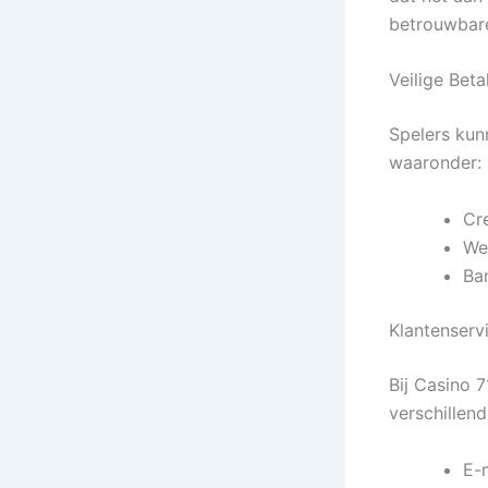
betrouwbar
Veilige Bet
Spelers kun
waaronder:
Cr
We
Ba
Klantenserv
Bij Casino 7
verschillen
E-