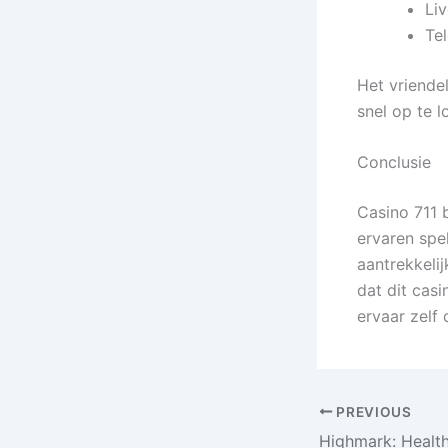
Liv
Te
Het vriende
snel op te l
Conclusie
Casino 711 
ervaren spe
aantrekkeli
dat dit cas
ervaar zelf
PREVIOUS