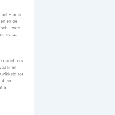
en! Hier in
len en de
rschillende
nservice.
e oprichters
uwbaar en
ntwikkeld tot
vatieve
tie