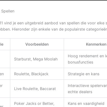
 Spellen
11 vind je een uitgebreid aanbod van spellen die voor elke s
ebben. Hieronder zijn enkele van de populairste categorieën
ie
Voorbeelden
Kenmerken
Hoog rendement en l
Starburst, Mega Moolah
bonusfuncties
len
Roulette, Blackjack
Strategie en kans
er
Interactieve spelerva
Live Roulette, Baccarat
echte dealers
Poker Jacks or Better,
Kans en vaardigheid
er