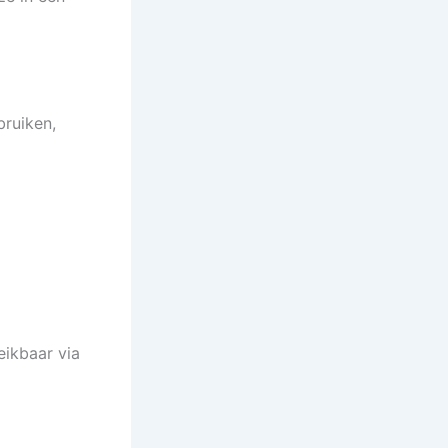
bruiken,
eikbaar via