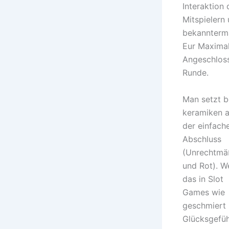
Interaktion
Mitspielern 
bekannterma
Eur Maximale
Angeschloss
Runde.
Man setzt b
keramiken a
der einfach
Abschluss
(Unrechtmä
und Rot). W
das in Slot
Games wie
geschmiert 
Glücksgefüh