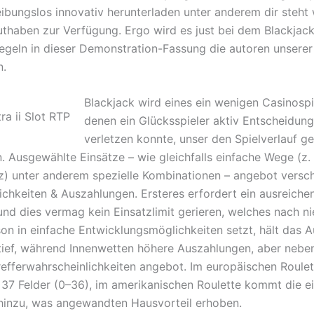
reibungslos innovativ herunterladen unter anderem dir steht
Guthaben zur Verfügung. Ergo wird es just bei dem Blackjack
regeln in dieser Demonstration-Fassung die autoren unserer
n.
Blackjack wird eines ein wenigen Casinospie
denen ein Glücksspieler aktiv Entscheidun
verletzen konnte, unser den Spielverlauf ge
. Ausgewählte Einsätze – wie gleichfalls einfache Wege (z. 
) unter anderem spezielle Kombinationen – angebot versc
ichkeiten & Auszahlungen. Ersteres erfordert ein ausreiche
nd dies vermag kein Einsatzlimit gerieren, welches nach nie
on in einfache Entwicklungsmöglichkeiten setzt, hält das A
 tief, während Innenwetten höhere Auszahlungen, aber nebe
refferwahrscheinlichkeiten angebot. Im europäischen Roule
r 37 Felder (0–36), im amerikanischen Roulette kommt die e
hinzu, was angewandten Hausvorteil erhoben.