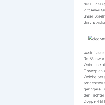
die Flügel 
virtuelles 
unser Spiel
durchspiele
beeinflussen
Rot/Schwarz
Wahrscheinl
Finanzplan u
Welche pers
tendenziell
geringere T
der Trichte
Doppel-Nil 