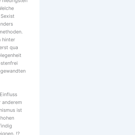
 niedrigsten
 Welche
 Sexist
onders
smethoden.
 hinter
erst qua
elegenheit
stenfrei
angewandten
Einfluss
r anderem
nismus ist
r hohen
findig
ignen. ⁉️