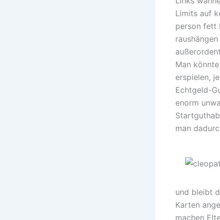
Links wanne
Limits auf k
person fett
raushängen 
außerordent
Man könnte 
erspielen, 
Echtgeld-Gu
enorm unwah
Startguthab
man dadurc
und bleibt 
Karten angew
machen Elte