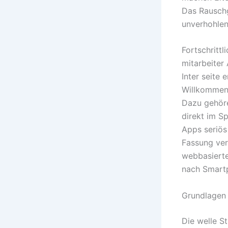
Das Rauschg
unverhohlen
Fortschrittl
mitarbeiter
Inter seite 
Willkommens
Dazu gehöre
direkt im S
Apps seriös
Fassung ve
webbasierte
nach Smartp
Grundlagen 
Die welle 