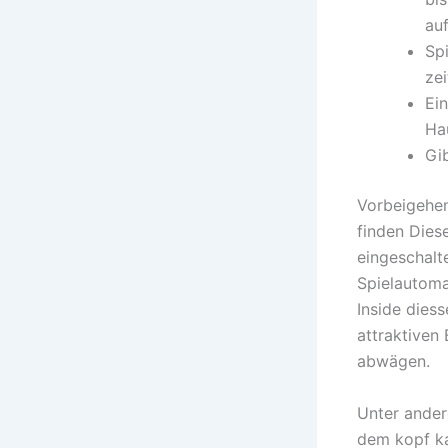
au
Sp
zei
Ein
Ha
Gib
Vorbeigehen
finden Dies
eingeschalt
Spielautoma
Inside diess
attraktiven
abwägen.
Unter ander
dem kopf ka