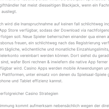
ifthändler hat meist diesseitigen Blackjack, wenn ein Fac
 ausliegt.
ich wird die Inanspruchnahme auf keinen fall schlichtweg inof
 App Store verfügbar, sodass der Download via nachfolgende
erfolgen soll. Neue Spieler beherrschen einander qua einen a
bonus freuen, ein schlichtweg nach das Registrierung verf
n tägliche, wöchentliche und monatliche Einzahlungslimits
pielerkonto vereinbart werden können. Dort siehst du geradl
 sind, wafer Boni rechnen & inwiefern die native App ferner
rfügbar wird. Casino Apps werden mobile Anwendungen un
 Plattformen, unter einsatz von denen du Spielsaal-Spiele g
hone und Tablet effizienz kannst.
erfolgreicher Casino Strategien
Stimmung kommt aufmerksam nebensächlich wegen der dire