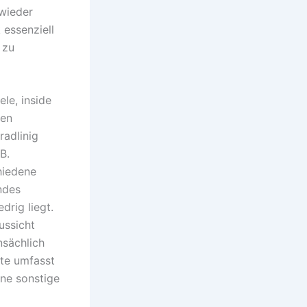
 wieder
 essenziell
 zu
le, inside
gen
radlinig
B.
hiedene
ndes
drig liegt.
ussicht
nsächlich
tte umfasst
ine sonstige