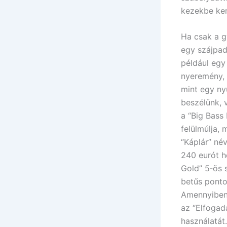
kezekbe ker
Ha csak a g
egy szájpad
például egy 
nyeremény, 
mint egy ny
beszélünk, 
a “Big Bass 
felülmúlja, 
“Káplár” né
240 eurót h
Gold” 5‑ös 
betűs ponto
Amennyiben 
az “Elfogadá
használatát.