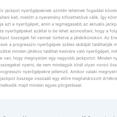
ív jackpot nyerőgépeknek szintén lehetnek fogadási követ
síteni kell, mielőtt a nyeremény kifizethetővé válik. Így kön
tja azt a nyerőgépet, amin a legmagasabb az aktuális jack
jta nyerőgépeket azáltal is be lehet azonosítani, hogy a fo
kpot összegek fel vannak tüntetve a játékikonokon. Az En
osok a progresszív nyerőgépek széles skáláját találhatják 
záltal minden játékos találhat kedvére való nyerőgépet, m
ge van, hogy megnyerjen egy nagyobb jackpotot. Minden 
összegeket nyerni, de nem mindegyik kínál olyan vonzó ös
progresszív nyerőgépekre jellemző. Amikor valaki megnyeri
 jackpot összege visszaáll egy előre meghatározott értékre
melkedik majd minden egyes pörgetéssel.