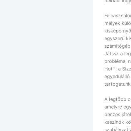
például ing
Felhasználó
melyek külö
kisképernyő
egyszerű kiv
számítógépe
Játssz a le
probléma, n
Hot™, a Siz
egyedülálló
tartogatunk
A legtöbb o
amelyre egy
pénzes játé
kaszinók kö
szabályzatta