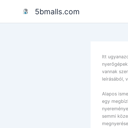
Skip
5bmalls.com
to
content
Itt ugyanaz
nyerőgépek 
vannak sze
leírásából, 
Alapos isme
egy megbízh
nyereményed
semmi köze 
megnyerése