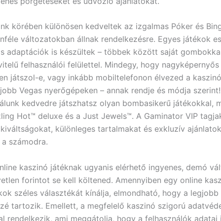
yenes pörgetéseket és üdvözlő ajánlatokat.
ink körében különösen kedveltek az izgalmas Póker és Bing
nféle változatokban állnak rendelkezésre. Egyes játékok e
s adaptációk is készültek – többek között saját gombokka
itelű felhasználói felülettel. Mindegy, hogy nagyképernyős 
n játszol-e, vagy inkább mobiltelefonon élvezed a kaszinó
gjobb Vegas nyerőgépeken – annak rendje és módja szerint
álunk kedvedre játszhatsz olyan bombasikerű játékokkal, m
zling Hot™ deluxe és a Just Jewels™. A Gaminator VIP tagja
 kiváltságokat, különleges tartalmakat és exkluzív ajánlato
 a számodra.
nline kaszinó játéknak ugyanis elérhető ingyenes, demó vált
etlen forintot se kell költened. Amennyiben egy online kasz
kok széles választékát kínálja, elmondható, hogy a legjobb 
zé tartozik. Emellett, a megfelelő kaszinó szigorú adatvéd
l rendelkezik, ami meggátolja, hogy a felhasználók adatai i