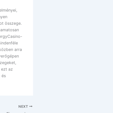
elményei,
nyen
pot összege.
lyamatosan
ergyCasino-
mindenféle
iközben arra
nyerőgépen
szegeket,
 ezt az
 és
NEXT