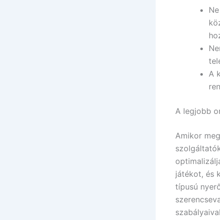
Ne
kö
ho
Ne
te
A 
ren
A legjobb o
Amikor megj
szolgáltató
optimalizálj
játékot, és 
típusú nyer
szerencseva
szabályaiva