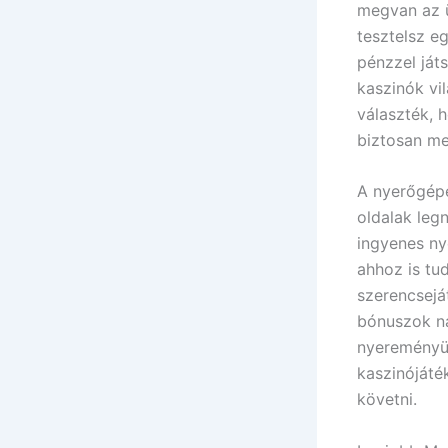
megvan az ü
tesztelsz e
pénzzel ját
kaszinók vi
választék, 
biztosan me
A nyerőgépe
oldalak leg
ingyenes ny
ahhoz is tu
szerencsej
bónuszok na
nyereményük
kaszinójáté
követni.