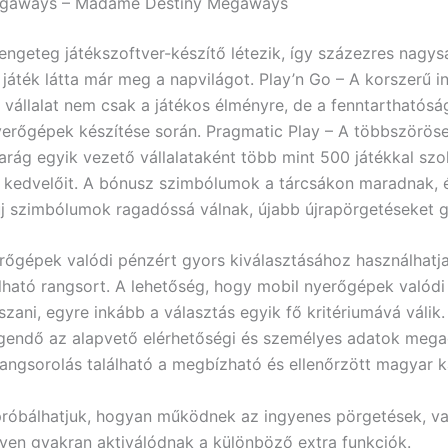
gaways – Madame Destiny Megaways
ngeteg játékszoftver-készítő létezik, így százezres nagy
játék látta már meg a napvilágot. Play’n Go – A korszerű i
 vállalat nem csak a játékos élményre, de a fenntarthatóság
yerőgépek készítése során. Pragmatic Play – A többszöröse
arág egyik vezető vállalataként több mint 500 játékkal szol
kedvelőit. A bónusz szimbólumok a tárcsákon maradnak, 
j szimbólumok ragadóssá válnak, újabb újrapörgetéseket g
rőgépek valódi pénzért gyors kiválasztásához használhatj
álható rangsort. A lehetőség, hogy mobil nyerőgépek valódi
szani, egyre inkább a választás egyik fő kritériumává válik
gendő az alapvető elérhetőségi és személyes adatok mega
rangsorolás található a megbízható és ellenőrzött magyar k
próbálhatjuk, hogyan működnek az ingyenes pörgetések, v
lyen gyakran aktiválódnak a különböző extra funkciók.