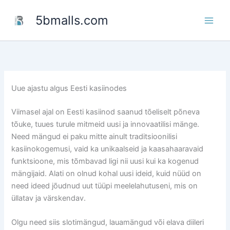
Skip
5bmalls.com
to
content
Uue ajastu algus Eesti kasiinodes
Viimasel ajal on Eesti kasiinod saanud tõeliselt põneva
tõuke, tuues turule mitmeid uusi ja innovaatilisi mänge.
Need mängud ei paku mitte ainult traditsioonilisi
kasiinokogemusi, vaid ka unikaalseid ja kaasahaaravaid
funktsioone, mis tõmbavad ligi nii uusi kui ka kogenud
mängijaid. Alati on olnud kohal uusi ideid, kuid nüüd on
need ideed jõudnud uut tüüpi meelelahutuseni, mis on
üllatav ja värskendav.
Olgu need siis slotimängud, lauamängud või elava diileri