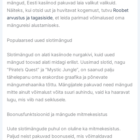
mängud, Eesti kasiinod pakuvad laia valikut valikuid.
Näiteks, kui otsid uut ja huvitavat kogemust, tutvu
Roobet
arvustus ja tagasiside
, et leida parimad võimalused oma
mängureisi alustamiseks.
Populaarsed uued slotimängud
Slotimängud on alati kasiinode nurgakivi, kuid uued
mängud toovad alati midagi erilist. Uusimad slotid, nagu
“Pirate’s Quest” ja “Mystic Jungle”, on saanud palju
tähelepanu oma erakordse graafika ja põnevate
mängumehaanika tõttu. Mängijatele pakuvad need mängud
mitte ainult võimalust võita suuri auhindu, vaid ka haaravat
lugu, mis viib nad seiklusele.
Boonusfunktsioonid ja mängude mitmekesistus
Uute slotimängude puhul on oluline ka mitmekesistus.
Paljud neist pakuvad boonuseid, mis võimaldavad