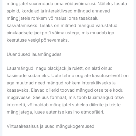
mängijatel suurendada oma võiduvõimalusi. Näiteks tasuta
spinid, kordajad ja interaktiivsed mängud annavad
mängijatele rohkem võimalusi oma tasakaalu
kasvatamiseks. Lisaks on mitmed mängud varustatud
ainulaadsete jackpot’i võimalustega, mis muudab iga
keerutuse veelgi põnevamaks.
Uuendused lauamängudes
Lauamängud, nagu blackjack ja rulett, on alati olnud
kasiinode südameks. Uute tehnoloogiate kasutuselevõtt on
aga muutnud need mängud rohkem interaktiivseks ja
kaasavaks. Elavad diilerid toovad mängud otse teie kodu
mugavusse. See uus formaat, mis toob lauamängud otse
internetti, võimaldab mängijatel suhelda diilerite ja teiste
mängijatega, luues autentse kasiino atmosfääri.
Virtuaalreaalsus ja uued mängukogemused