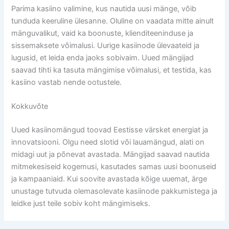
Parima kasiino valimine, kus nautida uusi mänge, võib
tunduda keeruline ülesanne. Oluline on vaadata mitte ainult
mänguvalikut, vaid ka boonuste, klienditeeninduse ja
sissemaksete võimalusi. Uurige kasiinode ülevaateid ja
lugusid, et leida enda jaoks sobivaim. Uued mängijad
saavad tihti ka tasuta mängimise võimalusi, et testida, kas
kasiino vastab nende ootustele.
Kokkuvõte
Uued kasiinomängud toovad Eestisse värsket energiat ja
innovatsiooni. Olgu need slotid või lauamängud, alati on
midagi uut ja põnevat avastada. Mängijad saavad nautida
mitmekesiseid kogemusi, kasutades samas uusi boonuseid
ja kampaaniaid. Kui soovite avastada kõige uuemat, ärge
unustage tutvuda olemasolevate kasiinode pakkumistega ja
leidke just teile sobiv koht mängimiseks.