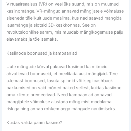
Virtuaalreaalsus (VR) on veel üks suund, mis on muutnud
kasiinomänge. VR-mängud annavad mängijatele võimaluse
siseneda täielikult uude maailma, kus nad saavad mängida
lauamänge ja slotsid 3D-keskkonnas. See on
revolutsiooniline samm, mis muudab mängikogemuse palju
elavamaks ja tõelisemaks.
Kasiinode boonused ja kampaaniad
Uute mängude kõrval pakuvad kasiinod ka mitmeid
ahvatlevaid boonuseid, et meelitada uusi mängijaid. Tere
tulemast boonused, tasuta spinnid või isegi cashback
pakkumised on vaid mõned näited sellest, kuidas kasiinod
oma kliente premeerivad. Need kampaaniad annavad
mängijatele võimaluse alustada mängimist madalama
riskiga ning annab rohkem aega mängude nautimiseks.
Kuidas valida parim kasiino?