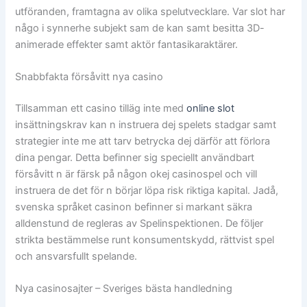
utföranden, framtagna av olika spelutvecklare. Var slot har
någo i synnerhe subjekt sam de kan samt besitta 3D-
animerade effekter samt aktör fantasikaraktärer.
Snabbfakta försåvitt nya casino
Tillsamman ett casino tilläg inte med
online slot
insättningskrav kan n instruera dej spelets stadgar samt
strategier inte me att tarv betrycka dej därför att förlora
dina pengar. Detta befinner sig speciellt användbart
försåvitt n är färsk på någon okej casinospel och vill
instruera de det för n börjar löpa risk riktiga kapital. Jadå,
svenska språket casinon befinner si markant säkra
alldenstund de regleras av Spelinspektionen. De följer
strikta bestämmelse runt konsumentskydd, rättvist spel
och ansvarsfullt spelande.
Nya casinosajter – Sveriges bästa handledning