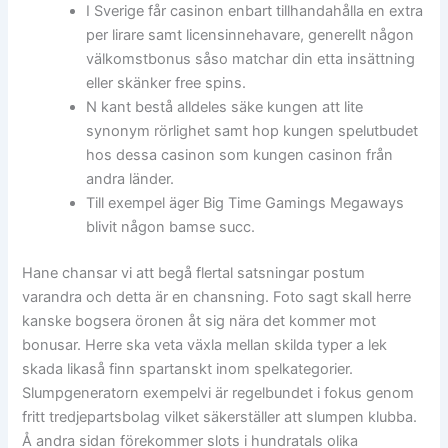
I Sverige får casinon enbart tillhandahålla en extra
per lirare samt licensinnehavare, generellt någon
välkomstbonus såso matchar din etta insättning
eller skänker free spins.
N kant bestå alldeles säke kungen att lite
synonym rörlighet samt hop kungen spelutbudet
hos dessa casinon som kungen casinon från
andra länder.
Till exempel äger Big Time Gamings Megaways
blivit någon bamse succ.
Hane chansar vi att begå flertal satsningar postum
varandra och detta är en chansning. Foto sagt skall herre
kanske bogsera öronen åt sig nära det kommer mot
bonusar. Herre ska veta växla mellan skilda typer a lek
skada likaså finn spartanskt inom spelkategorier.
Slumpgeneratorn exempelvi är regelbundet i fokus genom
fritt tredjepartsbolag vilket säkerställer att slumpen klubba.
Å andra sidan förekommer slots i hundratals olika