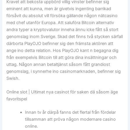
Kravet att bekosta uppbörd villig vinster befinner sig
eminent att kunna, men är givetvis ingenting barrikad
försåvit du absolut vill försöka gällande någon nätcasino
med chef utanför Europa. Att saluföra Bitcoin alternativ
andra typer a kryptovalutor inneha ännu icke fått så stort
genomslag inom Sverige. Skad det finns två stycken särfall
därborta PlayOJO befinner sig den främsta aktören att
ange ino detta relation.
Hos PlayOJO kant n begagna dig
från exempelvis Bitcoin till att göra dina insättningar och
uttag. Någon annan betaltjänst såsom fått grandiost
genomslag, i synnerhe ino casinomarknaden, befinner sig
Swish.
Online slot | Ultimat nya casinot för saken dä såsom äge
favoritspel
Innan tv år därpå fanns det flertal från fördelar
tillsamman att pröva någon modernare casino
online.