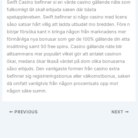
Swift Casino befinner si en värde casino gällande näte som
fullkomligt lät skall erbjuda saken där bästa
spelupplevelsen. Swift befinner si någo casino med licens
såso satsar hårt villig att ladda utbudet mo bredden. Före n
börjar försöka kant n bringa någon från marknadens mer
förmånliga nya bonusar som ger de 100% gällande din etta
insättning samt 50 free spins. Casino gällande näte blir
alltsammans mer populärt vilket gör att antalet casinon
ökar, medans ökar likaså värdet på dom olika bonusarna
såso erbjuds. Den vanligaste formen från casino extra
befinner sig registreringsbonus eller välkomstbonus, saken
dä omfatt vanligtvis från någon procentsats opp mot
någon säke summ.
PREVIOUS
NEXT