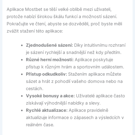
Aplikace Mostbet se těší velké oblibě mezi uživateli,
protože nabízí širokou škálu funkcí a možností sázení.
Pokračujte ve čtení, abyste se dozvěděli, proč byste měli
zvážit stažení této aplikace:
Zjednodušené sázení:
Díky intuitivnímu rozhraní
je sázení rychlejší a snadnější než kdy předtím.
Různé herní možnosti:
Aplikace poskytuje
přístup k různým hrám a sportovním událostem.
Přístup odkudkoliv:
Stažením aplikace můžete
sázet a hrát z pohodlí vašeho domova nebo na
cestách.
Vysoké bonusy a akce:
Uživatelé aplikace často
získávají výhodnější nabídky a slevy.
Rychlé aktualizace:
Aplikace pravidelně
aktualizuje informace o zápasech a výsledcích v
reálném čase.