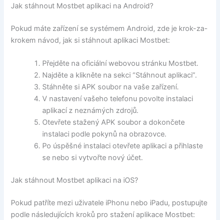
Jak stáhnout Mostbet aplikaci na Android?
Pokud máte zařízení se systémem Android, zde je krok-za-
krokem návod, jak si stáhnout aplikaci Mostbet:
Přejděte na oficiální webovou stránku Mostbet.
Najděte a klikněte na sekci “Stáhnout aplikaci”.
Stáhněte si APK soubor na vaše zařízení.
V nastavení vašeho telefonu povolte instalaci
aplikací z neznámých zdrojů.
Otevřete stažený APK soubor a dokončete
instalaci podle pokynů na obrazovce.
Po úspěšné instalaci otevřete aplikaci a přihlaste
se nebo si vytvořte nový účet.
Jak stáhnout Mostbet aplikaci na iOS?
Pokud patříte mezi uživatele iPhonu nebo iPadu, postupujte
podle následujících kroků pro stažení aplikace Mostbet: