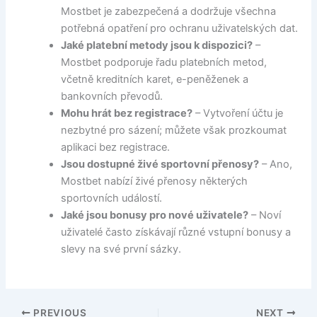
Mostbet je zabezpečená a dodržuje všechna
potřebná opatření pro ochranu uživatelských dat.
Jaké platební metody jsou k dispozici?
–
Mostbet podporuje řadu platebních metod,
včetně kreditních karet, e-peněženek a
bankovních převodů.
Mohu hrát bez registrace?
– Vytvoření účtu je
nezbytné pro sázení; můžete však prozkoumat
aplikaci bez registrace.
Jsou dostupné živé sportovní přenosy?
– Ano,
Mostbet nabízí živé přenosy některých
sportovních událostí.
Jaké jsou bonusy pro nové uživatele?
– Noví
uživatelé často získávají různé vstupní bonusy a
slevy na své první sázky.
PREVIOUS
NEXT