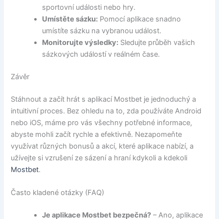
sportovní události nebo hry.
Umístěte sázku:
Pomocí aplikace snadno
umístíte sázku na vybranou událost.
Monitorujte výsledky:
Sledujte průběh vašich
sázkových událostí v reálném čase.
Závěr
Stáhnout a začít hrát s aplikací Mostbet je jednoduchý a
intuitivní proces. Bez ohledu na to, zda používáte Android
nebo iOS, máme pro vás všechny potřebné informace,
abyste mohli začít rychle a efektivně. Nezapomeňte
využívat různých bonusů a akcí, které aplikace nabízí, a
užívejte si vzrušení ze sázení a hraní kdykoli a kdekoli
Mostbet
.
Často kladené otázky (FAQ)
Je aplikace Mostbet bezpečná?
– Ano, aplikace