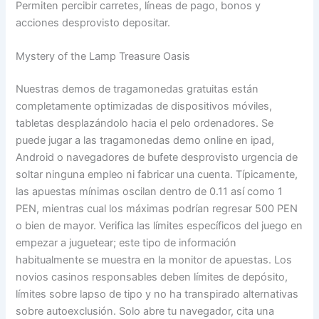
Permiten percibir carretes, líneas de pago, bonos y
acciones desprovisto depositar.
Mystery of the Lamp Treasure Oasis
Nuestras demos de tragamonedas gratuitas están
completamente optimizadas de dispositivos móviles,
tabletas desplazándolo hacia el pelo ordenadores. Se
puede jugar a las tragamonedas demo online en ipad,
Android o navegadores de bufete desprovisto urgencia de
soltar ninguna empleo ni fabricar una cuenta. Típicamente,
las apuestas mínimas oscilan dentro de 0.11 así­ como 1
PEN, mientras cual los máximas podrían regresar 500 PEN
o bien de mayor. Verifica las límites específicos del juego en
empezar a juguetear; este tipo de información
habitualmente se muestra en la monitor de apuestas. Los
novios casinos responsables deben límites de depósito,
límites sobre lapso de tipo y no ha transpirado alternativas
sobre autoexclusión. Solo abre tu navegador, cita una