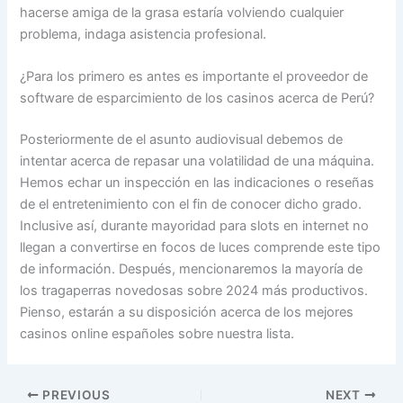
hacerse amiga de la grasa estaría volviendo cualquier
problema, indaga asistencia profesional.
¿Para los primero es antes es importante el proveedor de
software de esparcimiento de los casinos acerca de Perú?
Posteriormente de el asunto audiovisual debemos de
intentar acerca de repasar una volatilidad de una máquina.
Hemos echar un inspección en las indicaciones o reseñas
de el entretenimiento con el fin de conocer dicho grado.
Inclusive así, durante mayoridad para slots en internet no
llegan a convertirse en focos de luces comprende este tipo
de información. Después, mencionaremos la mayorí­a de
los tragaperras novedosas sobre 2024 más productivos.
Pienso, estarán a su disposición acerca de los mejores
casinos online españoles sobre nuestra lista.
PREVIOUS
NEXT