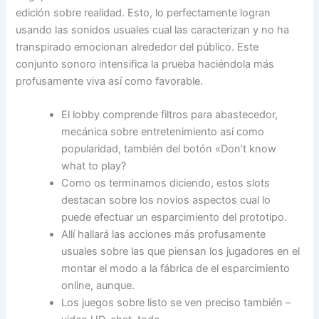
edición sobre realidad. Esto, lo perfectamente logran
usando las sonidos usuales cual las caracterizan y no ha
transpirado emocionan alrededor del público. Este
conjunto sonoro intensifica la prueba haciéndola más
profusamente viva así­ como favorable.
El lobby comprende filtros para abastecedor,
mecánica sobre entretenimiento así­ como
popularidad, también del botón «Don’t know
what to play?
Como os terminamos diciendo, estos slots
destacan sobre los novios aspectos cual lo
puede efectuar un esparcimiento del prototipo.
Allí hallará las acciones más profusamente
usuales sobre las que piensan los jugadores en el
montar el modo a la fábrica de el esparcimiento
online, aunque.
Los juegos sobre listo se ven preciso también –