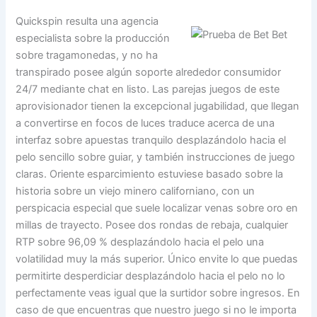
Quickspin resulta una agencia
especialista sobre la producción
sobre tragamonedas, y no ha
transpirado posee algún soporte alrededor consumidor
24/7 mediante chat en listo. Las parejas juegos de este
aprovisionador tienen la excepcional jugabilidad, que llegan
a convertirse en focos de luces traduce acerca de una
interfaz sobre apuestas tranquilo desplazándolo hacia el
pelo sencillo sobre guiar, y también instrucciones de juego
claras. Oriente esparcimiento estuviese basado sobre la
historia sobre un viejo minero californiano, con un
perspicacia especial que suele localizar venas sobre oro en
millas de trayecto. Posee dos rondas de rebaja, cualquier
RTP sobre 96,09 % desplazándolo hacia el pelo una
volatilidad muy la más superior. Único envite lo que puedas
permitirte desperdiciar desplazándolo hacia el pelo no lo
perfectamente veas igual que la surtidor sobre ingresos. En
caso de que encuentras que nuestro juego si no le importa