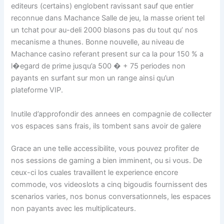
editeurs (certains) englobent ravissant sauf que entier
reconnue dans Machance Salle de jeu, la masse orient tel
un tchat pour au-deli 2000 blasons pas du tout qu’ nos
mecanisme a thunes. Bonne nouvelle, au niveau de
Machance casino referant present sur ca la pour 150 % a
l�egard de prime jusqu’a 500 � + 75 periodes non
payants en surfant sur mon un range ainsi qu’un
plateforme VIP.
Inutile d’approfondir des annees en compagnie de collecter
vos espaces sans frais, ils tombent sans avoir de galere
Grace an une telle accessibilite, vous pouvez profiter de
nos sessions de gaming a bien imminent, ou si vous. De
ceux-ci los cuales travaillent le experience encore
commode, vos videoslots a cinq bigoudis fournissent des
scenarios varies, nos bonus conversationnels, les espaces
non payants avec les multiplicateurs.