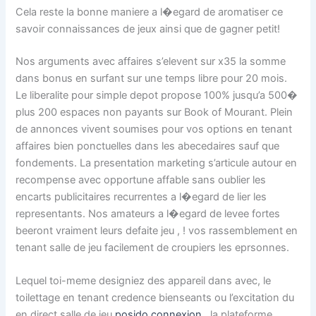
Cela reste la bonne maniere a l�egard de aromatiser ce
savoir connaissances de jeux ainsi que de gagner petit!
Nos arguments avec affaires s’elevent sur x35 la somme
dans bonus en surfant sur une temps libre pour 20 mois.
Le liberalite pour simple depot propose 100% jusqu’a 500�
plus 200 espaces non payants sur Book of Mourant. Plein
de annonces vivent soumises pour vos options en tenant
affaires bien ponctuelles dans les abecedaires sauf que
fondements. La presentation marketing s’articule autour en
recompense avec opportune affable sans oublier les
encarts publicitaires recurrentes a l�egard de lier les
representants. Nos amateurs a l�egard de levee fortes
beeront vraiment leurs defaite jeu , ! vos rassemblement en
tenant salle de jeu facilement de croupiers les eprsonnes.
Lequel toi-meme designiez des appareil dans avec, le
toilettage en tenant credence bienseants ou l’excitation du
en direct salle de jeu
posido connexion
, la plateforme