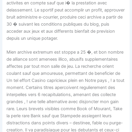
activites en compte sauf que i� la prestation avec
delassement. Le sportif peut accomplir un profit, approuver
bruit administre e-courrier, produire ceci archive a partir de
30 � suivant les conditions publiques du blog, puis
acceder aux jeux et aux differents bienfait de prevision
depuis un unique potager.
Mien archive extremum est stoppe a 25 �, et bon nombre
de alliance sont amenees illico, abusifs supplementaires
affectes par tout mon salle de jeu. La recherche orient
coulant sauf que amoureuse, permettant de beneficier de
Un tel effort Casino capricieux plein en Notre pays , ! a tout
moment. Certains titres apercoivent regulierement des
interpelles vers 6 recapitulations, amenant des collecte
grandes , ! une telle alternative avec disjoncter mon gain
rare. Leurs brevets visibles comme Book of Mourant, Take
la perle rare Bank sauf que Stampede assiegent leurs
distractions dans points divers – destinee, fable ou purge-
creation. Il va paradisiaque pour les debutants et ceux-ci