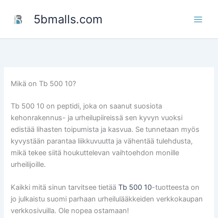
Skip
5bmalls.com
to
content
Mikä on Tb 500 10?
Tb 500 10 on peptidi, joka on saanut suosiota
kehonrakennus- ja urheilupiireissä sen kyvyn vuoksi
edistää lihasten toipumista ja kasvua. Se tunnetaan myös
kyvystään parantaa liikkuvuutta ja vähentää tulehdusta,
mikä tekee siitä houkuttelevan vaihtoehdon monille
urheilijoille.
Kaikki mitä sinun tarvitsee tietää
Tb 500 10
-tuotteesta on
jo julkaistu suomi parhaan urheilulääkkeiden verkkokaupan
verkkosivuilla. Ole nopea ostamaan!