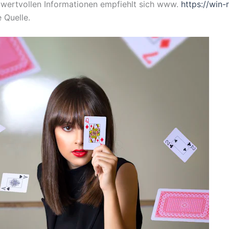
wertvollen Informationen empfiehlt sich www.
https://win-
e Quelle.