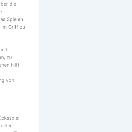
über die
e
das Spielen
 im Griff zu
 und
en, zu
hen hilft
ung von
ücksspiel
pieler