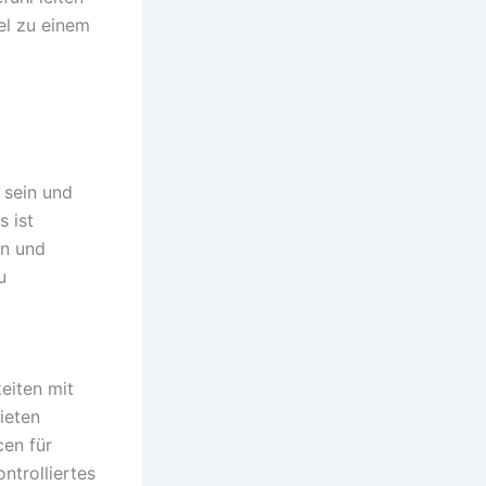
el zu einem
 sein und
s ist
en und
u
eiten mit
ieten
cen für
ontrolliertes