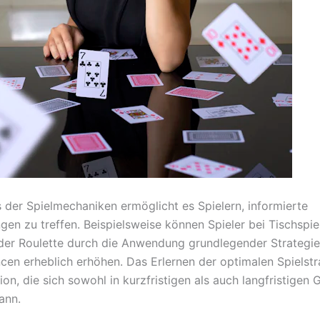
s der Spielmechaniken ermöglicht es Spielern, informierte
gen zu treffen. Beispielsweise können Spieler bei Tischspie
der Roulette durch die Anwendung grundlegender Strategie
en erheblich erhöhen. Das Erlernen der optimalen Spielstra
tion, die sich sowohl in kurzfristigen als auch langfristigen
ann.