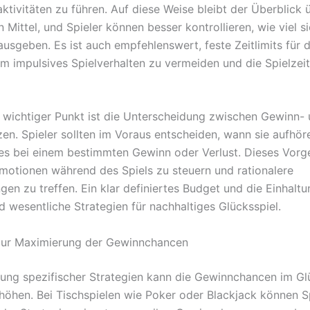
ktivitäten zu führen. Auf diese Weise bleibt der Überblick 
 Mittel, und Spieler können besser kontrollieren, wie viel si
ausgeben. Es ist auch empfehlenswert, feste Zeitlimits für 
um impulsives Spielverhalten zu vermeiden und die Spielzeit
r wichtiger Punkt ist die Unterscheidung zwischen Gewinn-
zen. Spieler sollten im Voraus entscheiden, wann sie aufhör
i es bei einem bestimmten Gewinn oder Verlust. Dieses Vorge
Emotionen während des Spiels zu steuern und rationalere
gen zu treffen. Ein klar definiertes Budget und die Einhalt
d wesentliche Strategien für nachhaltiges Glücksspiel.
zur Maximierung der Gewinnchancen
ng spezifischer Strategien kann die Gewinnchancen im Gl
rhöhen. Bei Tischspielen wie Poker oder Blackjack können S