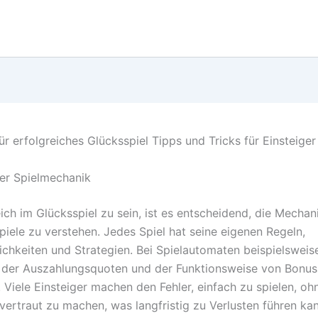
ür erfolgreiches Glücksspiel Tipps und Tricks für Einsteiger
er Spielmechanik
ich im Glücksspiel zu sein, ist es entscheidend, die Mechan
piele zu verstehen. Jedes Spiel hat seine eigenen Regeln,
ichkeiten und Strategien. Bei Spielautomaten beispielsweise
 der Auszahlungsquoten und der Funktionsweise von Bonus
. Viele Einsteiger machen den Fehler, einfach zu spielen, oh
vertraut zu machen, was langfristig zu Verlusten führen kan