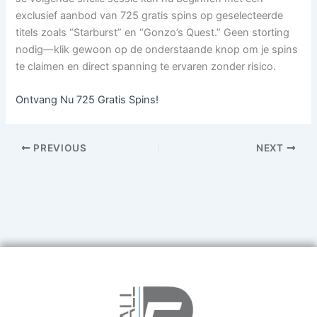
exclusief aanbod van 725 gratis spins op geselecteerde
titels zoals “Starburst” en “Gonzo’s Quest.” Geen storting
nodig—klik gewoon op de onderstaande knop om je spins
te claimen en direct spanning te ervaren zonder risico.
Ontvang Nu 725 Gratis Spins!
PREVIOUS
NEXT