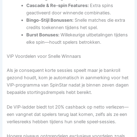
Cascade & Re-spin Features:
Extra spins
geactiveerd door winnende combinaties.
Bingo‑Stijl Bonussen:
Snelle matches die extra
credits toekennen tijdens het spel.
Burst Bonuses:
Willekeurige uitbetalingen tijdens
elke spin—houdt spelers betrokken.
VIP Voordelen voor Snelle Winnaars
Als je consequent korte sessies speelt maar je bankroll
gezond houdt, kom je automatisch in aanmerking voor het
VIP-programma van SpinStar nadat je binnen zeven dagen
bepaalde stortingsdrempels hebt bereikt.
De VIP-ladder biedt tot 20% cashback op netto verliezen—
een vangnet dat spelers terug laat komen, zelfs als ze een
verliesreeks hebben tijdens hun snelle speel‑sessies.
Hogere niveaus ontgrendelen exclusieve voordelen zoals