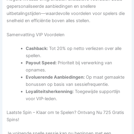
gepersonaliseerde aanbiedingen en snellere
uitbetalingstijden—waardevolle voordelen voor spelers die
snelheid en efficiëntie boven alles stellen.
Samenvatting VIP Voordelen
Cashback:
Tot 20% op netto verliezen over alle
spellen.
Payout Speed:
Prioriteit bij verwerking van
opnames.
Evoluerende Aanbiedingen:
Op maat gemaakte
bonussen op basis van sessiefrequentie.
Loyaliteitsherkenning:
Toegewijde supportlijn
voor VIP-leden.
Laatste Spin – Klaar om te Spelen? Ontvang Nu 725 Gratis
Spins!
Je volgende snelle sessie kan nu beginnen met een