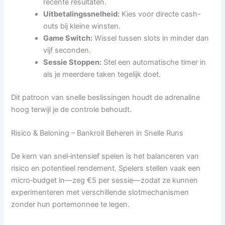
recente resultaten.
Uitbetalingssnelheid:
Kies voor directe cash-
outs bij kleine winsten.
Game Switch:
Wissel tussen slots in minder dan
vijf seconden.
Sessie Stoppen:
Stel een automatische timer in
als je meerdere taken tegelijk doet.
Dit patroon van snelle beslissingen houdt de adrenaline
hoog terwijl je de controle behoudt.
Risico & Beloning – Bankroll Beheren in Snelle Runs
De kern van snel‑intensief spelen is het balanceren van
risico en potentieel rendement. Spelers stellen vaak een
micro‑budget in—zeg €5 per sessie—zodat ze kunnen
experimenteren met verschillende slotmechanismen
zonder hun portemonnee te legen.