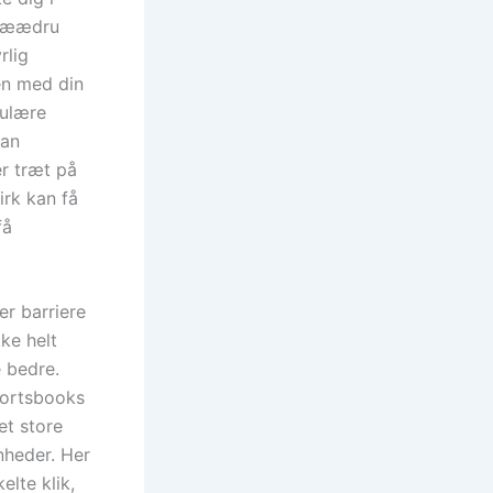
pulæædru
rlig
en med din
pulære
kan
er træt på
irk kan få
få
er barriere
kke helt
e bedre.
portsbooks
et store
enheder. Her
elte klik,