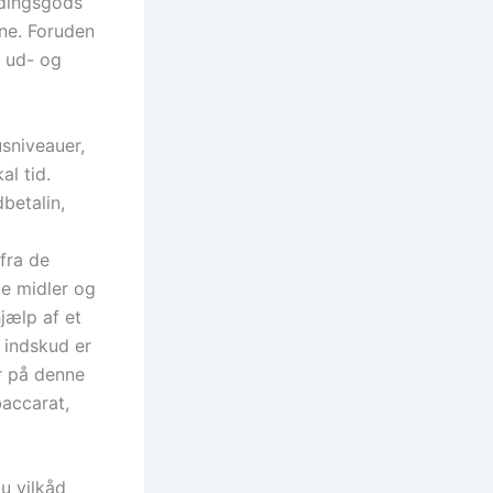
ndingsgods
rne. Foruden
d ud- og
sniveauer,
l tid.
betalin,
 fra de
de midler og
jælp af et
 indskud er
r på denne
baccarat,
lu vilkåd