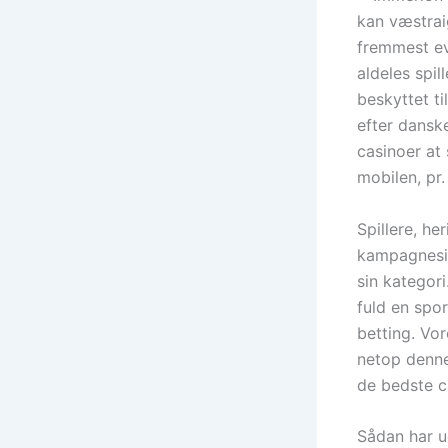
kan væstrai
fremmest evi
aldeles spi
beskyttet ti
efter dansk
casinoer at 
mobilen, pr
Spillere, h
kampagnesid
sin kategor
fuld en spo
betting. Vor
netop denne
de bedste ca
Sådan har u