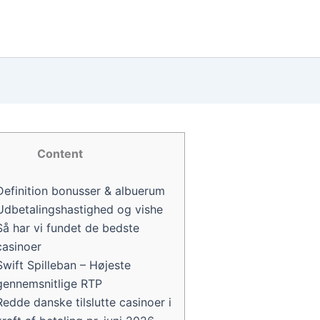
Content
Definition bonusser & albuerum
Udbetalingshastighed og vishe
Så har vi fundet de bedste
casinoer
Swift Spilleban – Højeste
gennemsnitlige RTP
Redde danske tilslutte casinoer i