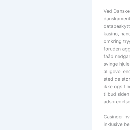
Ved DanskeC
danskamerika
databeskytte
kasino, han
omkring try
foruden agg
faåd nedgan 
svinge hjul
alligevel en
sted de stø
ikke ogs fi
tilbud siden
adspredelse 
Casinoer hv
inklusive b