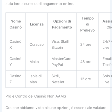
sulla loro sicurezza di pagamento online.
Tempo
Nome
Opzioni di
Assi
Licenza
di
Casinò
Pagamento
Cli
Prelievo
Casinò
Visa, Skrill,
24/7 
Curacao
24 ore
X
Bitcoin
Live
Casinò
MasterCard,
Email
Malta
48 ore
Y
PayPal
Telef
Casinò
Isola di
Skrill,
Solo 
12 ore
Z
Man
Neteller
Live
Pro e Contro dei Casinò Non AAMS
Ora che abbiamo visto alcune opzioni, è essenziale valutare