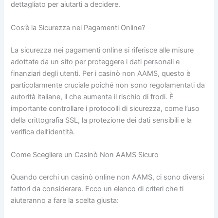
dettagliato per aiutarti a decidere.
Cos’è la Sicurezza nei Pagamenti Online?
La sicurezza nei pagamenti online si riferisce alle misure
adottate da un sito per proteggere i dati personali e
finanziari degli utenti. Per i casinò non AAMS, questo è
particolarmente cruciale poiché non sono regolamentati da
autorità italiane, il che aumenta il rischio di frodi. È
importante controllare i protocolli di sicurezza, come l’uso
della crittografia SSL, la protezione dei dati sensibili e la
verifica dell’identità.
Come Scegliere un Casinò Non AAMS Sicuro
Quando cerchi un casinò online non AAMS, ci sono diversi
fattori da considerare. Ecco un elenco di criteri che ti
aiuteranno a fare la scelta giusta: