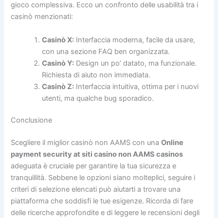
gioco complessiva. Ecco un confronto delle usabilità tra i
casinò menzionati:
Casinò X:
Interfaccia moderna, facile da usare,
con una sezione FAQ ben organizzata.
Casinò Y:
Design un po’ datato, ma funzionale.
Richiesta di aiuto non immediata.
Casinò Z:
Interfaccia intuitiva, ottima per i nuovi
utenti, ma qualche bug sporadico.
Conclusione
Scegliere il miglior casinò non AAMS con una
Online
payment security at siti casino non AAMS casinos
adeguata è cruciale per garantire la tua sicurezza e
tranquillità. Sebbene le opzioni siano molteplici, seguire i
criteri di selezione elencati può aiutarti a trovare una
piattaforma che soddisfi le tue esigenze. Ricorda di fare
delle ricerche approfondite e di leggere le recensioni degli