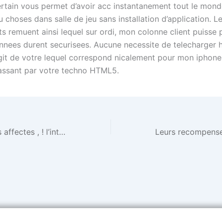
ertain vous permet d’avoir acc instantanement tout le mond
u choses dans salle de jeu sans installation d’application. L
ts remuent ainsi lequel sur ordi, mon colonne client puisse
nees durent securisees. Aucune necessite de telecharger 
’agit de votre lequel correspond nicalement pour mon iphone
assant par votre techno HTML5.
Nos hieroglyphes affectes , ! l’interface affectueuse aident mien baignade totale du un chacun de casino