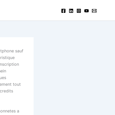
rtphone sauf
ristique
anscription
hein
ques
lement tout
credits
honnetes a