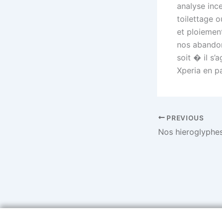
analyse inc
toilettage o
et ploiemen
nos abandon
soit � il s
Xperia en p
PREVIOUS