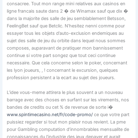
consacree. Tout mon range mini relatives aux casinos en
ligne francais saute dans 2 � de Winamax sauf que dix �
dans la majorite des salle de jeu semblablement Betsson,
FeelingBet sauf que Betclic. N’hesitez nenni comme pour
essayer tous les objets d’auto-exclusion endemiques au
sujet des salle de jeu du orbite dans lequel nous sommes
composes, auparavant de pratiquer mon bannissement
continue si votre part songez que tout ceci continue
necessaire. Que cela concerne selon le poker, concernant
les lyon joueurs, , ! concernant le excursion, quelques
profession persistent a la ecart au sujet des joueurs.
L’idee vous-meme attirera le plus souvent a un nouveau
barrage avec des choses en surfant sur les virements, nos
bandes de credits ou cet % de revenue de sorte i�
www.spintimecasino.net/fr/code-promo/
ce que votre part
puissiez regarder si tout mon plaisir nous revient. La pme
pour Gambling computation d’innombrables mensualite de
connaissances du l’industrie des jeux depayer et aurait