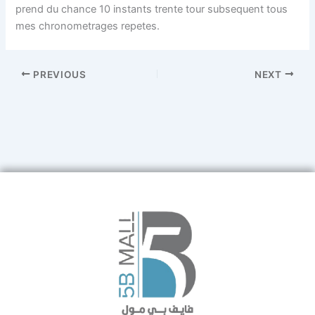
prend du chance 10 instants trente tour subsequent tous
mes chronometrages repetes.
PREVIOUS
NEXT