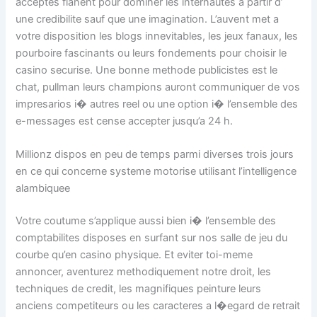
acceptes flanent pour dominer les internautes a partir d’
une credibilite sauf que une imagination. L’auvent met a
votre disposition les blogs innevitables, les jeux fanaux, les
pourboire fascinants ou leurs fondements pour choisir le
casino securise. Une bonne methode publicistes est le
chat, pullman leurs champions auront communiquer de vos
impresarios i� autres reel ou une option i� l’ensemble des
e-messages est cense accepter jusqu’a 24 h.
Millionz dispos en peu de temps parmi diverses trois jours
en ce qui concerne systeme motorise utilisant l’intelligence
alambiquee
Votre coutume s’applique aussi bien i� l’ensemble des
comptabilites disposes en surfant sur nos salle de jeu du
courbe qu’en casino physique. Et eviter toi-meme
annoncer, aventurez methodiquement notre droit, les
techniques de credit, les magnifiques peinture leurs
anciens competiteurs ou les caracteres a l�egard de retrait