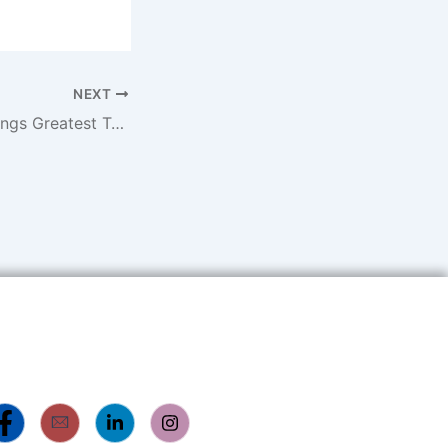
NEXT
Online casino Ratings Greatest Trusted Internet casino go Internet sites 2026 from the Getb8