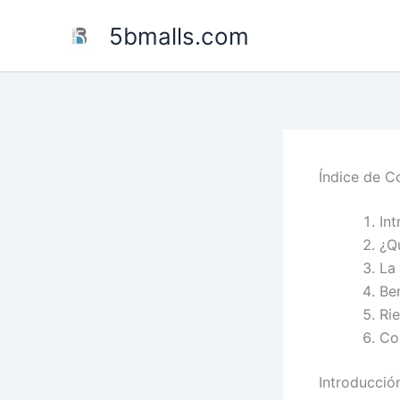
Skip
5bmalls.com
to
content
Índice de C
In
¿Q
La
Be
Ri
Co
Introducció