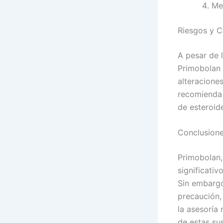
Mej
Riesgos y C
A pesar de l
Primobolan 
alteracione
recomienda c
de esteroid
Conclusion
Primobolan,
significativ
Sin embargo
precaución,
la asesoría
de estas su