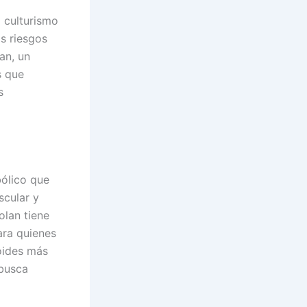
l culturismo
s riesgos
an, un
s que
s
ólico que
scular y
olan tiene
ara quienes
oides más
 busca