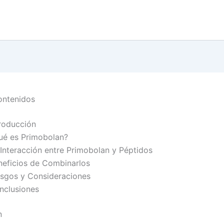
ontenidos
troducción
ué es Primobolan?
 Interacción entre Primobolan y Péptidos
neficios de Combinarlos
esgos y Consideraciones
nclusiones
n