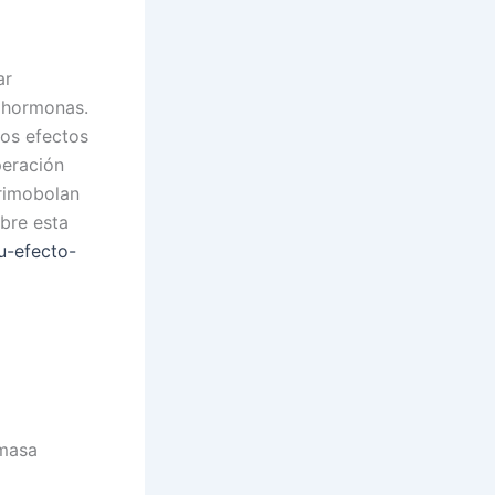
ar
e hormonas.
os efectos
peración
Primobolan
bre esta
u-efecto-
 masa