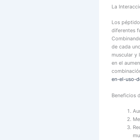
La Interacc
Los péptido
diferentes 
Combinando 
de cada uno
muscular y 
en el aumen
combinación
en-el-uso-d
Beneficios 
Au
Me
Re
mu