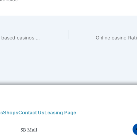
Better news Web based casinos for real Money 2026
us
Shops
Contact Us
Leasing Page
5B Mall