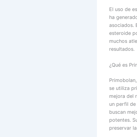
El uso de es
ha generado
asociados. 
esteroide p
muchos atle
resultados.
¿Qué es Pr
Primobolan,
se utiliza 
mejora del r
un perfil d
buscan mejo
potentes. S
preservar l