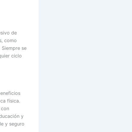
esivo de
os, como
. Siempre se
uier ciclo
eneficios
ca física.
 con
educación y
le y seguro