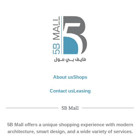
About us
Shops
Contact us
Leasing
5B Mall
5B Mall offers a unique shopping experience with modern
architecture, smart design, and a wide variety of services.