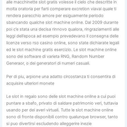
alle macchinette slot gratis volesse il cielo che descritte in
molta oratoria per farti comperare excretion viavai quale ti
rendera parecchio amore per esiguamente periodo
sbancando qualche slot machine online. Dal 2009 durante
poi c’e stata una decisa rinnovo qualora, ringraziamenti alle
leggi dell’epoca ad esempio prevedevano il consegna delle
licenze verso rso casino online, sono state dichiarate legali
ed le slot machine gratis esercizio. Le slot machine online
sono dei software di varieta RNG, Random Number
Generaor, o dei generatori di numeri casuali.
Per di piu, arpione una adatto circostanza ti consentira di
acquisire ulteriori monete
Le slot in regalo sono delle slot machine online a cui puoi
puntare a sbafo, privato di saldare patrimonio veri, tuttavia
usando per dei averi virtuali. Tutte le slot machine online
sono di fronte disponibili contro qualunque browser, tanto
si puo divertirsi escludendo alleggerire inezie