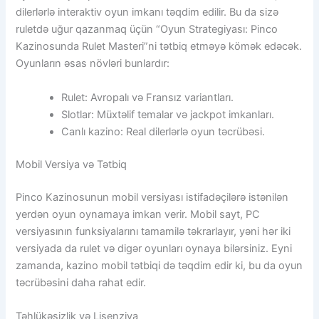
dilerlərlə interaktiv oyun imkanı təqdim edilir. Bu da sizə
ruletdə uğur qazanmaq üçün “Oyun Strategiyası: Pinco
Kazinosunda Rulet Masteri”ni tətbiq etməyə kömək edəcək.
Oyunların əsas növləri bunlardır:
Rulet: Avropalı və Fransız variantları.
Slotlar: Müxtəlif temalar və jackpot imkanları.
Canlı kazino: Real dilerlərlə oyun təcrübəsi.
Mobil Versiya və Tətbiq
Pinco Kazinosunun mobil versiyası istifadəçilərə istənilən
yerdən oyun oynamaya imkan verir. Mobil sayt, PC
versiyasının funksiyalarını tamamilə təkrarlayır, yəni hər iki
versiyada da rulet və digər oyunları oynaya bilərsiniz. Eyni
zamanda, kazino mobil tətbiqi də təqdim edir ki, bu da oyun
təcrübəsini daha rahat edir.
Təhlükəsizlik və Lisenziya