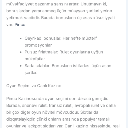
müvəffəqiyyət qazanma şansını artırır. Unutmayın ki,
bonuslardan yararlanmaq üçün müəyyən şərtləri yerinə
yetirmək vacibdir. Burada bonusların üç əsas xüsusiyyəti
var:
Pinco
Qeyri-adi bonuslar: Hər həftə müxtəlif
promosyonlar.
Pulsuz fırlatmalar: Rulet oyunlarına uyğun
mükafatlar.
Sadə tələblər: Bonusların istifadəsi üçün asan
şərtlər.
Oyun Seçimi və Canlı Kazino
Pinco Kazinosunda oyun seçimi son dərəcə genişdir.
Burada, ənənəvi rulet, fransız ruleti, avropalı rulet və daha
bir çox digər oyun növləri mövcuddur. Slotlar da
diqqətəlayiqdir, çünki onların arasında populyar temalı
oyunlar və jackpot slotları var. Canlı kazino hissəsində, real