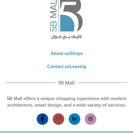
About us
Shops
Contact us
Leasing
5B Mall
5B Mall offers a unique shopping experience with modern
architecture, smart design, and a wide variety of services.