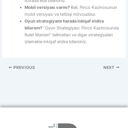
istifadə edə bilərsiniz.
Mobil versiyası varmı?
Bəli, Pinco Kazinosunun
mobil versiyası və tətbiqi mövcuddur.
Oyun strategiyamı harada inkişaf etdirə
bilərəm?
“Oyun Strategiyası: Pinco Kazinosunda
Rulet Masteri” təlimatları və digər strategiyaları
izləməklə inkişaf etdirə bilərsiniz.
PREVIOUS
NEXT