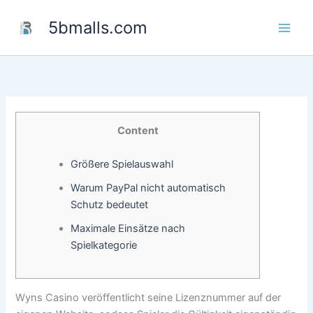
Skip
5bmalls.com
to
content
Content
Größere Spielauswahl
Warum PayPal nicht automatisch
Schutz bedeutet
Maximale Einsätze nach
Spielkategorie
Wyns Casino veröffentlicht seine Lizenznummer auf der