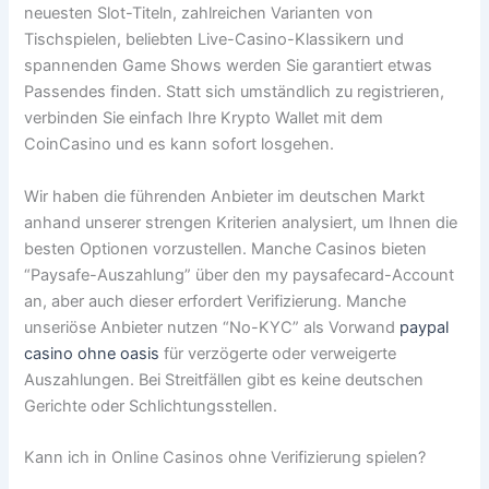
neuesten Slot-Titeln, zahlreichen Varianten von
Tischspielen, beliebten Live-Casino-Klassikern und
spannenden Game Shows werden Sie garantiert etwas
Passendes finden. Statt sich umständlich zu registrieren,
verbinden Sie einfach Ihre Krypto Wallet mit dem
CoinCasino und es kann sofort losgehen.
Wir haben die führenden Anbieter im deutschen Markt
anhand unserer strengen Kriterien analysiert, um Ihnen die
besten Optionen vorzustellen. Manche Casinos bieten
“Paysafe-Auszahlung” über den my paysafecard-Account
an, aber auch dieser erfordert Verifizierung. Manche
unseriöse Anbieter nutzen “No-KYC” als Vorwand
paypal
casino ohne oasis
für verzögerte oder verweigerte
Auszahlungen. Bei Streitfällen gibt es keine deutschen
Gerichte oder Schlichtungsstellen.
Kann ich in Online Casinos ohne Verifizierung spielen?