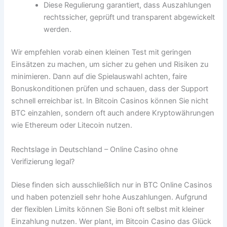
Diese Regulierung garantiert, dass Auszahlungen
rechtssicher, geprüft und transparent abgewickelt
werden.
Wir empfehlen vorab einen kleinen Test mit geringen
Einsätzen zu machen, um sicher zu gehen und Risiken zu
minimieren. Dann auf die Spielauswahl achten, faire
Bonuskonditionen prüfen und schauen, dass der Support
schnell erreichbar ist. In Bitcoin Casinos können Sie nicht
BTC einzahlen, sondern oft auch andere Kryptowährungen
wie Ethereum oder Litecoin nutzen.
Rechtslage in Deutschland – Online Casino ohne
Verifizierung legal?
Diese finden sich ausschließlich nur in BTC Online Casinos
und haben potenziell sehr hohe Auszahlungen. Aufgrund
der flexiblen Limits können Sie Boni oft selbst mit kleiner
Einzahlung nutzen. Wer plant, im Bitcoin Casino das Glück