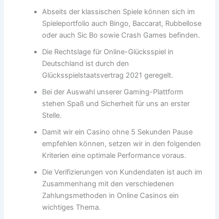
Abseits der klassischen Spiele können sich im
Spieleportfolio auch Bingo, Baccarat, Rubbellose
oder auch Sic Bo sowie Crash Games befinden.
Die Rechtslage für Online-Glücksspiel in
Deutschland ist durch den
Glücksspielstaatsvertrag 2021 geregelt.
Bei der Auswahl unserer Gaming-Plattform
stehen Spaß und Sicherheit für uns an erster
Stelle.
Damit wir ein Casino ohne 5 Sekunden Pause
empfehlen können, setzen wir in den folgenden
Kriterien eine optimale Performance voraus.
Die Verifizierungen von Kundendaten ist auch im
Zusammenhang mit den verschiedenen
Zahlungsmethoden in Online Casinos ein
wichtiges Thema.