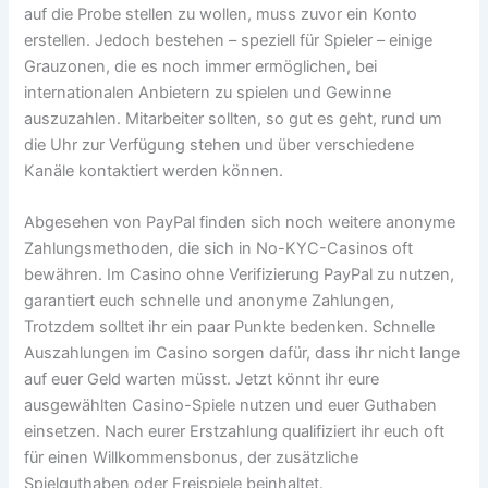
auf die Probe stellen zu wollen, muss zuvor ein Konto
erstellen. Jedoch bestehen – speziell für Spieler – einige
Grauzonen, die es noch immer ermöglichen, bei
internationalen Anbietern zu spielen und Gewinne
auszuzahlen. Mitarbeiter sollten, so gut es geht, rund um
die Uhr zur Verfügung stehen und über verschiedene
Kanäle kontaktiert werden können.
Abgesehen von PayPal finden sich noch weitere anonyme
Zahlungsmethoden, die sich in No-KYC-Casinos oft
bewähren. Im Casino ohne Verifizierung PayPal zu nutzen,
garantiert euch schnelle und anonyme Zahlungen,
Trotzdem solltet ihr ein paar Punkte bedenken. Schnelle
Auszahlungen im Casino sorgen dafür, dass ihr nicht lange
auf euer Geld warten müsst. Jetzt könnt ihr eure
ausgewählten Casino-Spiele nutzen und euer Guthaben
einsetzen. Nach eurer Erstzahlung qualifiziert ihr euch oft
für einen Willkommensbonus, der zusätzliche
Spielguthaben oder Freispiele beinhaltet.