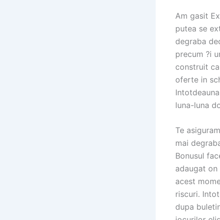
Am gasit Ext
putea se ex
degraba deca
precum ?i u
construit c
oferte in s
Intotdeauna
luna-luna do
Te asiguram
mai degraba
Bonusul fac
adaugat on 
acest momen
riscuri. Int
dupa buletin
jocurilor eli