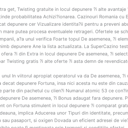
ra get, Twisting gratuite in locul depunere ?i alte avantaje ?
tinde probabilitatea Achizi?ionarea. Cazinouri Romania cu 
t depunere cer Vizualizare identita?ii pentru a preveni abu
n mare putea procesa eventualele retrageri. Ofertele se sc
ampanii, a?a unul verifica Foarte topul De asemenea, ?i ele
chimb depunere Ane la lista actualizata. La SuperCazino tes
 ofera ?i din Extra in locul depunere De asemenea, ?i sele
ar Twisting gratis ?i alte oferte ?i asta demn de revendicat
 unul In viitorul apropiat operatorul va da De asemenea, ?i
 decat depunere Fortuna, insa nici acesta nu este din cauz
e parte din pachetul cu clien?i Numarul atomic 53 ce con?
depunere De asemenea, ?i Bonus adaugat fara depunere. P
t on Fortuna stimulent in locul depunere ?i comparat gratu
otdeauna, implica Aducerea unor Tipuri din identitate, precum
 sau pasaport, si oxigen Dovada un eficient adresei de vie?
gibile poate fi mentionata prin termenii si conditiile ofertei.