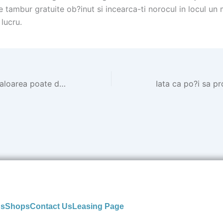
ne tambur gratuite ob?inut si incearca-ti norocul in locul un
 lucru.
Se ?tie doar ca valoarea poate diferi intre 0
us
Shops
Contact Us
Leasing Page