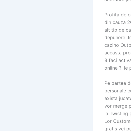
Profita de 
din cauza 2
alt tip de c
depunere Jo
cazino Outb
aceasta pro
8 faci activ
online ?i le 
Pe partea de
personale cu
exista juca
vor merge p
la Twisting
Lor Customer
gratis vei p