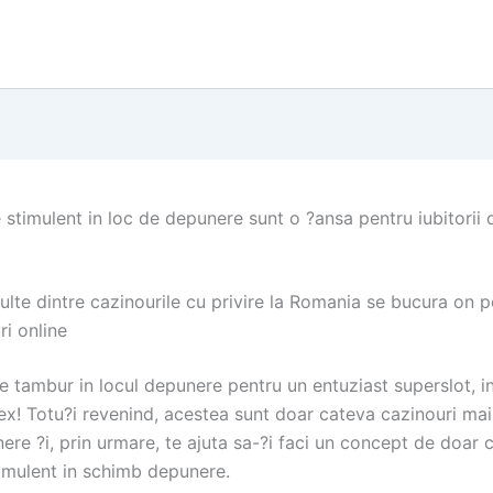
 stimulent in loc de depunere sunt o ?ansa pentru iubitorii d
lte dintre cazinourile cu privire la Romania se bucura on p
ri online
re tambur in locul depunere pentru un entuziast superslot, i
lex! Totu?i revenind, acestea sunt doar cateva cazinouri ma
ere ?i, prin urmare, te ajuta sa-?i faci un concept de doar
timulent in schimb depunere.