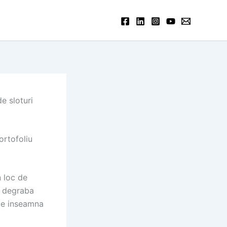
e sloturi
ortofoliu
n loc de
i degraba
 ce inseamna