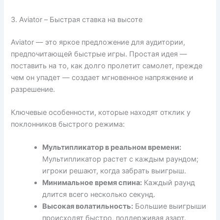
3. Aviator – Быстрая ставка на высоте
Aviator — это яркое предложение для аудитории,
предпочитающей быстрые игры. Простая идея —
поставить на то, как долго пролетит самолет, прежде
чем он упадет — создает мгновенное напряжение и
разрешение.
Ключевые особенности, которые находят отклик у
поклонников быстрого режима:
Мультипликатор в реальном времени:
Мультипликатор растет с каждым раундом;
игроки решают, когда забрать выигрыш.
Минимальное время спина:
Каждый раунд
длится всего несколько секунд.
Высокая волатильность:
Большие выигрыши
происходят быстро, поддерживая азарт.