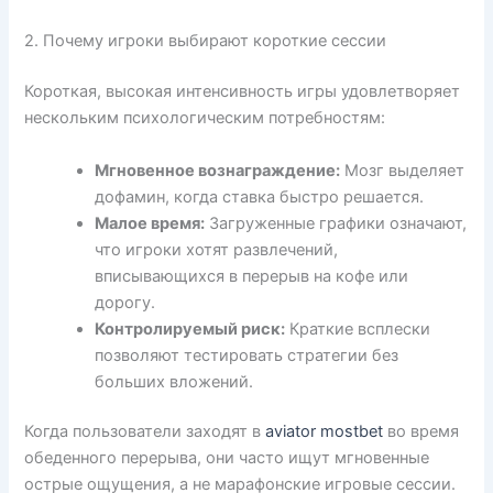
2. Почему игроки выбирают короткие сессии
Короткая, высокая интенсивность игры удовлетворяет
нескольким психологическим потребностям:
Мгновенное вознаграждение:
Мозг выделяет
дофамин, когда ставка быстро решается.
Малое время:
Загруженные графики означают,
что игроки хотят развлечений,
вписывающихся в перерыв на кофе или
дорогу.
Контролируемый риск:
Краткие всплески
позволяют тестировать стратегии без
больших вложений.
Когда пользователи заходят в
aviator mostbet
во время
обеденного перерыва, они часто ищут мгновенные
острые ощущения, а не марафонские игровые сессии.