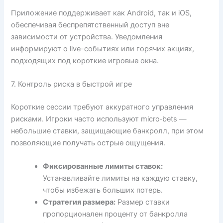
Приложение поддерживает как Android, так и iOS,
обеспечивая беспрепятственный доступ вне
зависимости от устройства. Уведомления
информируют о live-событиях или горячих акциях,
подходящих под короткие игровые окна.
7. Контроль риска в быстрой игре
Короткие сессии требуют аккуратного управления
рисками. Игроки часто используют micro‑bets —
небольшие ставки, защищающие банкролл, при этом
позволяющие получать острые ощущения.
Фиксированные лимиты ставок:
Устанавливайте лимиты на каждую ставку,
чтобы избежать больших потерь.
Стратегия размера:
Размер ставки
пропорционален проценту от банкролла