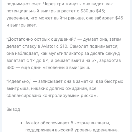
поднимают счет. Через три минуты она видит, как
потенциальный выигрыш растет с $30 до $45;
уверенная, что может выйти раньше, она забирает $45
и выигрывает.
“Достаточно острых ощущений,” — думает она, затем
делает ставку в Aviator с $10. Самолет поднимается;
она наблюдает, как мультипликатор за десять секунд
взлетает с 1× до 6×, и решает выйти на 5×, заработав
$80 — еще один мгновенный выигрыш.
“Идеально,” — записывает она в заметки: два быстрых
выигрыша, никаких долгих ожиданий, все
сбалансировано контролируемым риском.
Вывод
Aviator обеспечивает быстрые выплаты,
поддерживая высокий уровень адреналина.