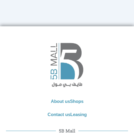
About us
Shops
Contact us
Leasing
5B Mall