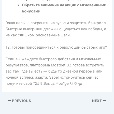
Обратите внимание на акции с мгновенными
бонусами.
Ваша цель — сохранить импульс и защитить банкролл.
Быстрые выигрыши должны ощущаться как победы, а
не как слишком рискованные шаги.
12. Готовы присоединиться к революции быстрых игр?
Если вы жаждете быстрого действия и мгновенных
результатов, платформа Mostbet UZ готова встретить
вас там, где вы есть — будь то дневной перерыв или
ночной всплеск азарта. Зарегистрируйтесь сейчас,
получите свой
125% Bonusni qo‘lga kiriting!
PREVIOUS
NEXT