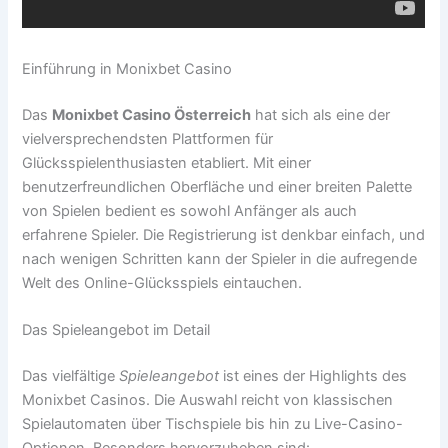
Einführung in Monixbet Casino
Das
Monixbet Casino Österreich
hat sich als eine der
vielversprechendsten Plattformen für
Glücksspielenthusiasten etabliert. Mit einer
benutzerfreundlichen Oberfläche und einer breiten Palette
von Spielen bedient es sowohl Anfänger als auch
erfahrene Spieler. Die Registrierung ist denkbar einfach, und
nach wenigen Schritten kann der Spieler in die aufregende
Welt des Online-Glücksspiels eintauchen.
Das Spieleangebot im Detail
Das vielfältige
Spieleangebot
ist eines der Highlights des
Monixbet Casinos. Die Auswahl reicht von klassischen
Spielautomaten über Tischspiele bis hin zu Live-Casino-