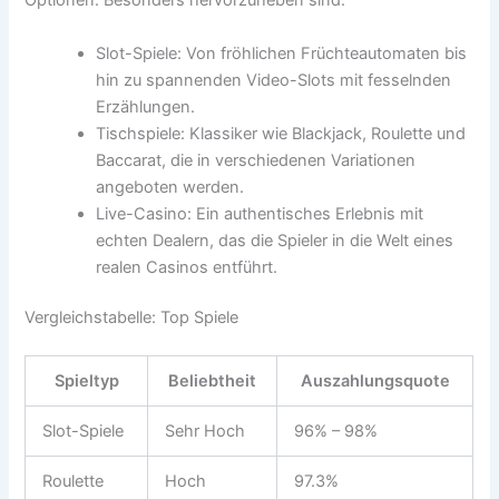
Optionen. Besonders hervorzuheben sind:
Slot-Spiele: Von fröhlichen Früchteautomaten bis
hin zu spannenden Video-Slots mit fesselnden
Erzählungen.
Tischspiele: Klassiker wie Blackjack, Roulette und
Baccarat, die in verschiedenen Variationen
angeboten werden.
Live-Casino: Ein authentisches Erlebnis mit
echten Dealern, das die Spieler in die Welt eines
realen Casinos entführt.
Vergleichstabelle: Top Spiele
Spieltyp
Beliebtheit
Auszahlungsquote
Slot-Spiele
Sehr Hoch
96% – 98%
Roulette
Hoch
97.3%