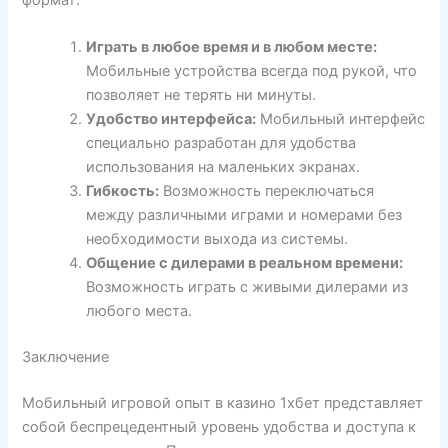
Играть в любое время и в любом месте:
Мобильные устройства всегда под рукой, что
позволяет не терять ни минуты.
Удобство интерфейса:
Мобильный интерфейс
специально разработан для удобства
использования на маленьких экранах.
Гибкость:
Возможность переключаться
между различными играми и номерами без
необходимости выхода из системы.
Общение с дилерами в реальном времени:
Возможность играть с живыми дилерами из
любого места.
Заключение
Мобильный игровой опыт в казино 1хбет представляет
собой беспрецедентный уровень удобства и доступа к