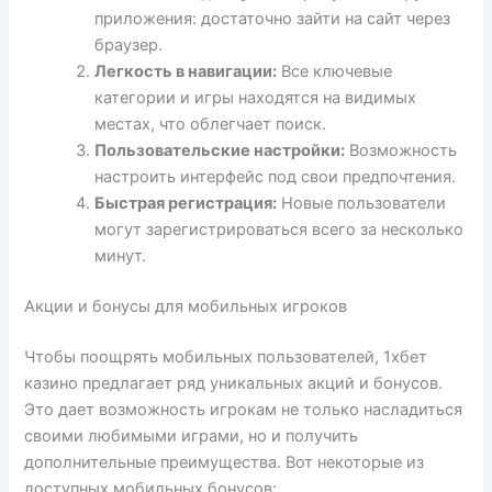
приложения: достаточно зайти на сайт через
браузер.
Легкость в навигации:
Все ключевые
категории и игры находятся на видимых
местах, что облегчает поиск.
Пользовательские настройки:
Возможность
настроить интерфейс под свои предпочтения.
Быстрая регистрация:
Новые пользователи
могут зарегистрироваться всего за несколько
минут.
Акции и бонусы для мобильных игроков
Чтобы поощрять мобильных пользователей, 1хбет
казино предлагает ряд уникальных акций и бонусов.
Это дает возможность игрокам не только насладиться
своими любимыми играми, но и получить
дополнительные преимущества. Вот некоторые из
доступных мобильных бонусов: