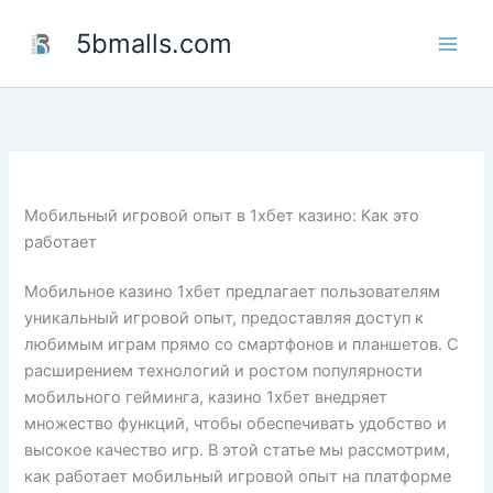
Skip
5bmalls.com
to
content
Мобильный игровой опыт в 1хбет казино: Как это
работает
Мобильное казино 1хбет предлагает пользователям
уникальный игровой опыт, предоставляя доступ к
любимым играм прямо со смартфонов и планшетов. С
расширением технологий и ростом популярности
мобильного гейминга, казино 1хбет внедряет
множество функций, чтобы обеспечивать удобство и
высокое качество игр. В этой статье мы рассмотрим,
как работает мобильный игровой опыт на платформе