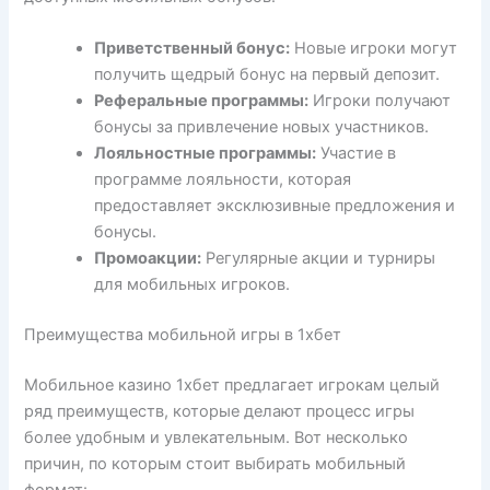
Приветственный бонус:
Новые игроки могут
получить щедрый бонус на первый депозит.
Реферальные программы:
Игроки получают
бонусы за привлечение новых участников.
Лояльностные программы:
Участие в
программе лояльности, которая
предоставляет эксклюзивные предложения и
бонусы.
Промоакции:
Регулярные акции и турниры
для мобильных игроков.
Преимущества мобильной игры в 1хбет
Мобильное казино 1хбет предлагает игрокам целый
ряд преимуществ, которые делают процесс игры
более удобным и увлекательным. Вот несколько
причин, по которым стоит выбирать мобильный
формат: