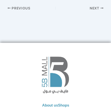
PREVIOUS
NEXT
About us
Shops