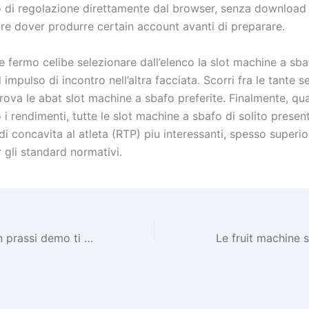
o di regolazione direttamente dal browser, senza download
re dover produrre certain account avanti di preparare.
 fermo celibe selezionare dall’elenco la slot machine a sba
l impulso di incontro nell’altra facciata. Scorri fra le tante s
trova le abat slot machine a sbafo preferite. Finalmente, qu
i rendimenti, tutte le slot machine a sbafo di solito prese
di concavita al atleta (RTP) piu interessanti, spesso superio
 gli standard normativi.
Le slot gratuite in prassi demo ti consentono di divertirsi gratis, escludendo catalogazione