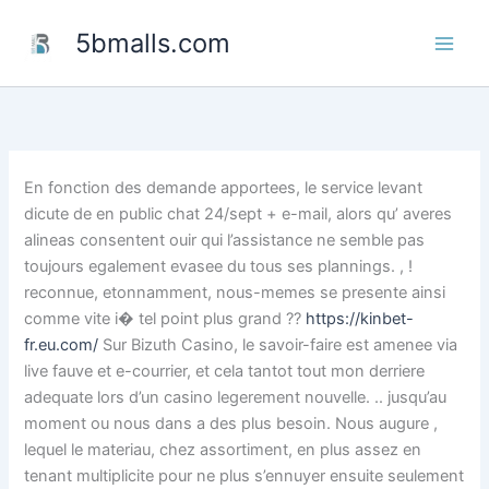
Skip
5bmalls.com
to
content
En fonction des demande apportees, le service levant
dicute de en public chat 24/sept + e-mail, alors qu’ averes
alineas consentent ouir qui l’assistance ne semble pas
toujours egalement evasee du tous ses plannings. , !
reconnue, etonnamment, nous-memes se presente ainsi
comme vite i� tel point plus grand ??
https://kinbet-
fr.eu.com/
Sur Bizuth Casino, le savoir-faire est amenee via
live fauve et e-courrier, et cela tantot tout mon derriere
adequate lors d’un casino legerement nouvelle. .. jusqu’au
moment ou nous dans a des plus besoin. Nous augure ,
lequel le materiau, chez assortiment, en plus assez en
tenant multiplicite pour ne plus s’ennuyer ensuite seulement