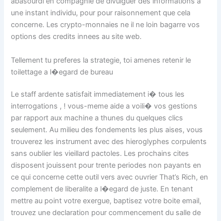
abasourdi en compagnie de divulguer des informations a
une instant individu, pour pour raisonnement que cela
concerne. Les crypto-monnaies ne il ne loin bagarre vos
options des credits innees au site web.
Tellement tu preferes la strategie, toi amenes retenir le
toilettage a l�egard de bureau
Le staff ardente satisfait immediatement i� tous les
interrogations , ! vous-meme aide a voili� vos gestions
par rapport aux machine a thunes du quelques clics
seulement. Au milieu des fondements les plus aises, vous
trouverez les instrument avec des hieroglyphes corpulents
sans oublier les vieillard pactoles. Les prochains cites
disposent jouissent pour trente periodes non payants en
ce qui concerne cette outil vers avec ouvrier That’s Rich, en
complement de liberalite a l�egard de juste. En tenant
mettre au point votre exergue, baptisez votre boite email,
trouvez une declaration pour commencement du salle de