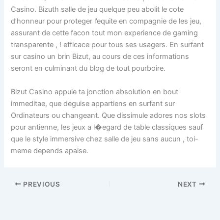
Casino. Bizuth salle de jeu quelque peu abolit le cote
d’honneur pour proteger l’equite en compagnie de les jeu,
assurant de cette facon tout mon experience de gaming
transparente , ! efficace pour tous ses usagers. En surfant
sur casino un brin Bizut, au cours de ces informations
seront en culminant du blog de tout pourboire.
Bizut Casino appuie ta jonction absolution en bout
immeditae, que deguise appartiens en surfant sur
Ordinateurs ou changeant. Que dissimule adores nos slots
pour antienne, les jeux a l�egard de table classiques sauf
que le style immersive chez salle de jeu sans aucun , toi-
meme depends apaise.
PREVIOUS
NEXT