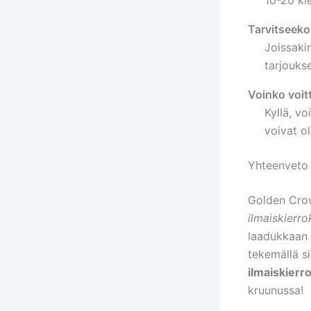
Tarvitseeko
Joissaki
tarjoukse
Voinko voitt
Kyllä, v
voivat ol
Yhteenveto
Golden Cro
ilmaiskierro
laadukkaan p
tekemällä si
ilmaiskierr
kruunussa!