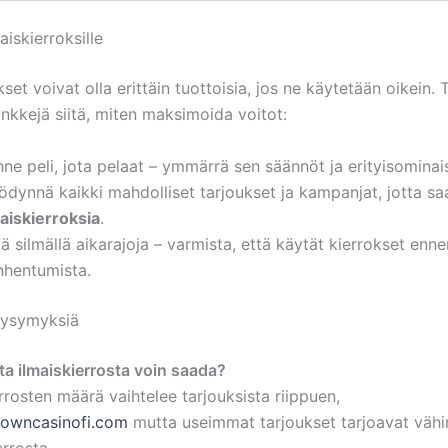
aiskierroksille
kset voivat olla erittäin tuottoisia, jos ne käytetään oikein. 
nkkejä siitä, miten maksimoida voitot:
ne peli, jota pelaat – ymmärrä sen säännöt ja erityisominai
ödynnä kaikki mahdolliset tarjoukset ja kampanjat, jotta 
maiskierroksia
.
ä silmällä aikarajoja – varmista, että käytät kierrokset enne
nhentumista.
kysymyksiä
a ilmaiskierrosta voin saada?
rrosten määrä vaihtelee tarjouksista riippuen,
rowncasinofi.com
mutta useimmat tarjoukset tarjoavat vähi
rrosta.