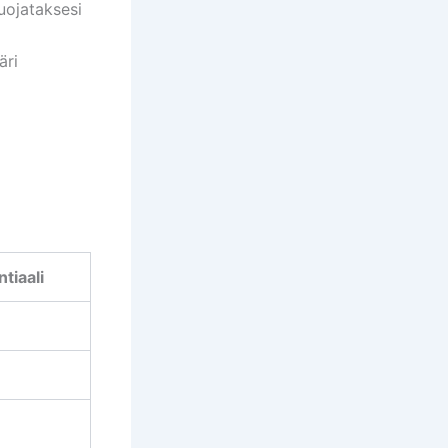
uojataksesi
äri
tiaali