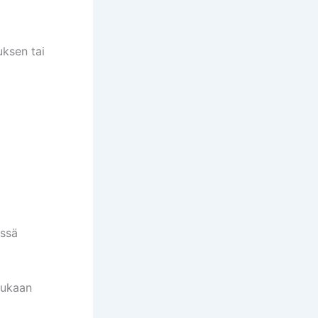
uksen tai
ässä
mukaan