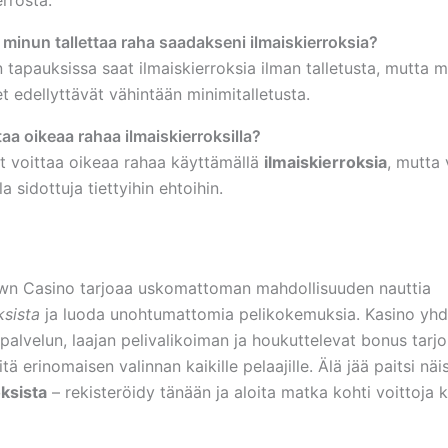
 minun tallettaa raha saadakseni ilmaiskierroksia?
n tapauksissa saat ilmaiskierroksia ilman talletusta, mutta 
t edellyttävät vähintään minimitalletusta.
aa oikeaa rahaa ilmaiskierroksilla?
oit voittaa oikeaa rahaa käyttämällä
ilmaiskierroksia
, mutta 
la sidottuja tiettyihin ehtoihin.
wn Casino tarjoaa uskomattoman mahdollisuuden nauttia
ksista
ja luoda unohtumattomia pelikokemuksia. Kasino yhd
alvelun, laajan pelivalikoiman ja houkuttelevat bonus tarjo
itä erinomaisen valinnan kaikille pelaajille. Älä jää paitsi näi
oksista
– rekisteröidy tänään ja aloita matka kohti voittoja k