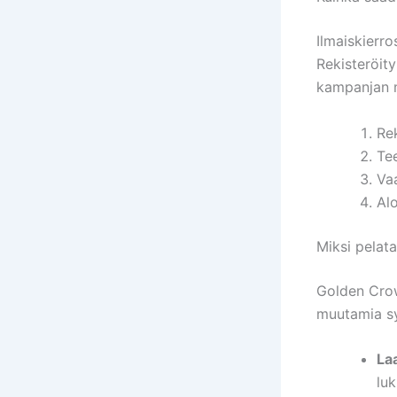
Ilmaiskierr
Rekisteröity
kampanjan m
Re
Tee
Va
Alo
Miksi pelat
Golden Crow
muutamia syi
Laa
luk