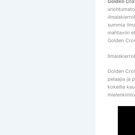
Golden Cro
unohtumaton
ilmaiskierro
summia ilman
mahtaviin et
Golden Crow
Ilmaiskierr
Golden Crow
pelaajia ja 
kokeilla kau
mielenkiinto