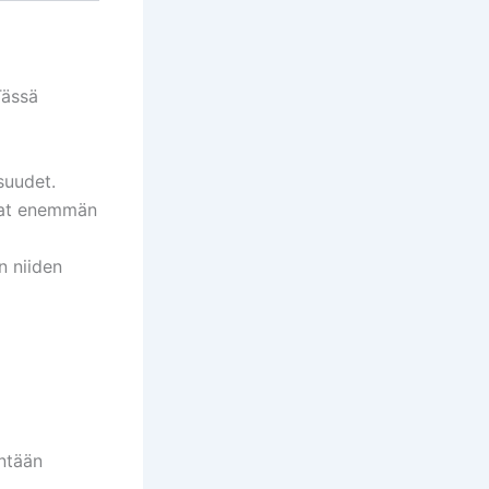
Tässä
suudet.
saat enemmän
n niiden
ntään