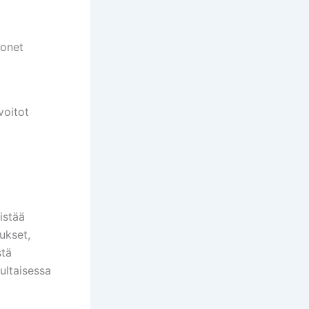
monet
voitot
istää
ukset,
stä
ultaisessa