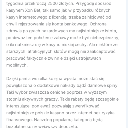
tygodnia przekroczą 2500 złotych. Przygodę spośród
kasynem Xon Bet, tak samo jak w przypadku różnych
kasyn internetowego z licencją, trzeba zainicjować od
chwili rejestrowania się konta bankowego. Ochrona
zdrowia po grach hazardowych ma najistotniejsze istota,
ponieważ ten położenie zabawy może być niebezpieczny,
o ile natkniesz się w kasyno niskiej cechy. Ale niektóre ze
starszych, atrakcyjnych slotów mogą nie zaakceptować
pracować faktycznie zwinnie dzięki ustrojstwach
mobilnych.
Dzięki pani a wszelka kolejna wpłata może stać się
powiększona o dodatkowe nakłady bądź darmowe spiny.
Taki wybór zwłaszcza cenione poprzez w wyższym
stopniu aktywnych graczy. Takie rabaty będą szczególnie
interesujące, ponieważ pozwalają zweryfikować
najistotniejsze polskie kasyno przez internet bez ryzyka
finansowego. Naczelną popularną kategorią będą
bezpłatne spiny wyjąwszy depozytu.