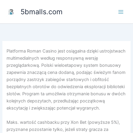
Skip
5bmalls.com
to
content
Platforma Roman Casino jest osiągalna dzięki ustrojstwach
multimedialnych według responsywną wersję
przeglądarkową. Polski wieloetapowy system bonusowy
zapewnia znaczącą cena dodaną, podając świeżym fanom
porządny zastrzyk zabiegów startowych i obfitość
bezpłatnych obrotów do odwiedzenia eksploracji biblioteki
slotów. Program ta umożliwia otrzymanie bonusu w dwóch
kolejnych depozytach, przedłużając początkową
ekscytację i zwiększając potencjał wygranych.
Maks. wartość cashbacku przy Xon Bet (powyższe 5%),
przyznane pozostanie tylko, jeżeli straty gracza za