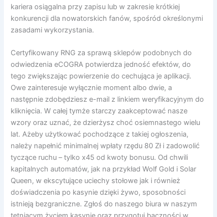
kariera osiągalna przy zapisu lub w zakresie krótkiej
konkurencji dla nowatorskich fanów, spośród określonymi
zasadami wykorzystania.
Certyfikowany RNG za sprawą sklepów podobnych do
odwiedzenia eCOGRA potwierdza jedność efektów, do
tego zwiększając powierzenie do cechująca je aplikacji.
Owe zainteresuje wyłącznie moment albo dwie, a
następnie zdobędziesz e-mail z linkiem weryfikacyjnym do
kliknięcia. W całej tymże starczy zaakceptować nasze
wzory oraz uznać, że dzierżysz choć osiemnastego wielu
lat. Ażeby użytkować pochodzące z takiej ogłoszenia,
należy napełnić minimalnej wpłaty rzędu 80 Zł i zadowolić
tyczące ruchu – tylko x45 od kwoty bonusu. Od chwili
kapitalnych automatów, jak na przykład Wolf Gold i Solar
Queen, w ekscytujące uciechy stołowe jak i również
doświadczenia po kasynie dzięki żywo, sposobności
istnieją bezgraniczne. Zgłoś do naszego biura w naszym
tętniącym życiem kasynie oraz przygotuj baczności w