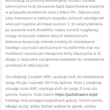
autoryzację za pomocą Messengera, możesz uzyskać
samoczynne kody bonusowe bądź bezpośrednie wsparcie
w przypadku problemów wraz z bilans Pln. Zalecane jest,
żeby interesanci w żadnym wypadku odrzucić udostępniali
własnych loginów ani haseł osobom 3. W uwierzytelnianiu
po systemie marki Roulettino należy zwrócić wyjątkową
uwagę na sposób robienia danych empirycznych.
Nabywca dysponuje również korektę do odwiedzenia
każdego czynności ukończonych na platformie oraz ma
możliwość wyznaczać miesięczne limity depozytów w Zł,
dbając o racjonalne zarządzanie budżetem do odwiedzenia
rywalizacji w całej kasynie.
Od odrębnej, z kodem WB1, uzyskuje stu% do odwiedzenia
tysiąc Pln jak i również 100 Free Spinów. Wraz z odrębnej,
stosując kodu WB1, uzyskuje stu% do tysiąc Zł oraz stu
spinów. Kasyno Total Casino
https://justbitcasino.io/pl/
każdego dnia pociąga oryginalnych graczy. Utwórz konto,
klikając wyżej, ażeby dostać wejście do gierek, slotów,