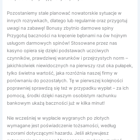
Pozostaniemy stale planować nowatorskie sytuacje w
innych rozrywkach, dlatego lub regularnie oraz przygotuj
uwagi na zabawę! Bonusy zbytnio darmowe spiny
Przygotuj baczności na kręcenie bębnami na ów hojnym
usługom darmowych spinów! Stosowane przez nas
kasyno opiera się dzięki podstawach uczciwych
czynników, prawdziwej warunków i przejrzystych norm –
jakichkolwiek niewidocznych na pierwszy rzut oka pułapek,
tylko świetna wartość, jaka rozróżnia naszej firmy w
porównaniu do pozostałych. Tę w pierwszej kolejności
poprawniej sprawdzą się też w przypadku wypłat – za ich
pomocą, środki dzięki naszym osobistym rachunku
bankowym ukażą baczności już w kilka minut!
Nie wcześniej w wypłacie wygranych po złotych
wymagane jest poświadczenie tożsamości, według
wzorami dotyczącymi hazardu. Jeśli aktywujesz