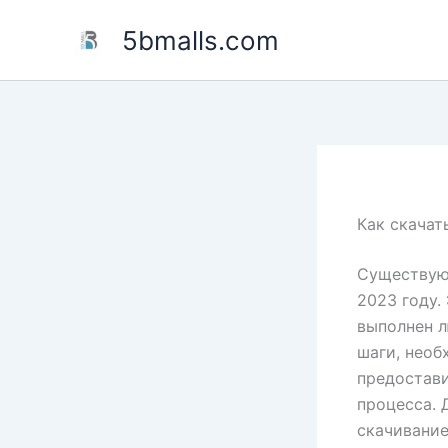
Skip
5bmalls.com
to
content
Как скачат
Существуют
2023 году.
выполнен л
шаги, необ
предостави
процесса. 
скачивание