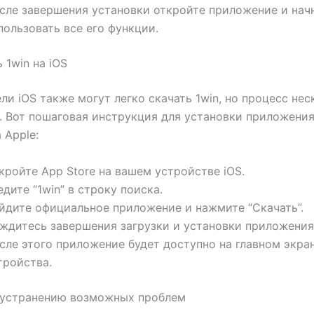
сле завершения установки откройте приложение и нач
пользовать все его функции.
 1win на iOS
ли iOS также могут легко скачать 1win, но процесс нес
. Вот пошаговая инструкция для установки приложения
 Apple:
кройте App Store на вашем устройстве iOS.
едите “1win” в строку поиска.
йдите официальное приложение и нажмите “Скачать”.
ждитесь завершения загрузки и установки приложения
сле этого приложение будет доступно на главном экра
тройства.
 устранению возможных проблем