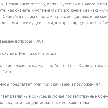
м. Независимо от того, используете ли вы Android или 
ете, как скачать и установить приложение без каких-л
. Следуйте нашим советам и рекомендациям, и вы см
ься всеми преимуществами, которые предоставляет 1w
ваемые вопросы (FAQ)
и скачать 1win на компьютер?
ете использовать эмулятор Android на ПК для установ
 1win.
онусы предлагает 1win при скачивании приложения?
агает различные бонусы, включая приветственные бону
е предложения для мобильных пользователей.