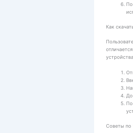
По
ис
Как скачать
Пользовате
отличается
устройства
От
Вв
На
До
По
ус
Советы по