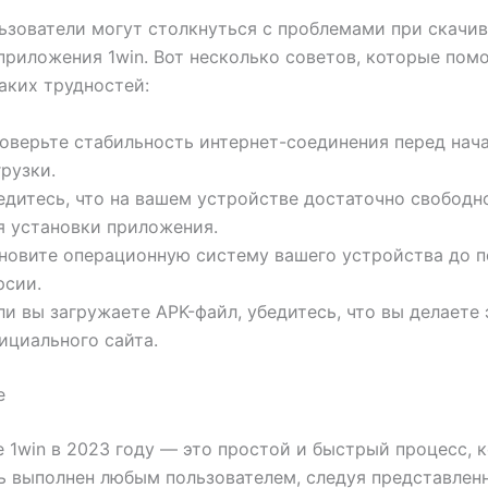
ьзователи могут столкнуться с проблемами при скачи
приложения 1win. Вот несколько советов, которые пом
аких трудностей:
оверьте стабильность интернет-соединения перед нач
грузки.
едитесь, что на вашем устройстве достаточно свободн
я установки приложения.
новите операционную систему вашего устройства до 
рсии.
ли вы загружаете APK-файл, убедитесь, что вы делаете 
ициального сайта.
е
 1win в 2023 году — это простой и быстрый процесс, 
ь выполнен любым пользователем, следуя представлен