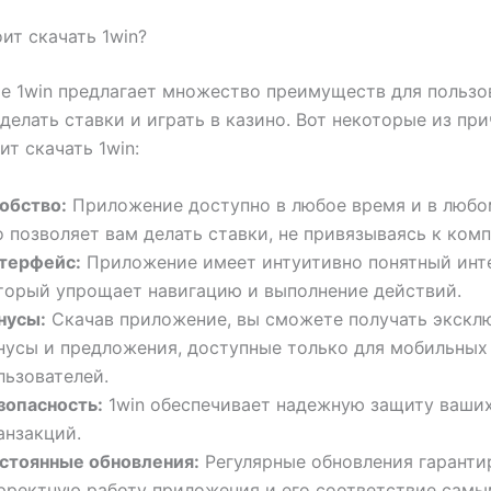
ит скачать 1win?
 1win предлагает множество преимуществ для пользо
елать ставки и играть в казино. Вот некоторые из при
ит скачать 1win:
обство:
Приложение доступно в любое время и в любо
о позволяет вам делать ставки, не привязываясь к ком
терфейс:
Приложение имеет интуитивно понятный инт
торый упрощает навигацию и выполнение действий.
нусы:
Скачав приложение, вы сможете получать экскл
нусы и предложения, доступные только для мобильных
льзователей.
зопасность:
1win обеспечивает надежную защиту ваших
анзакций.
стоянные обновления:
Регулярные обновления гаранти
рректную работу приложения и его соответствие самы