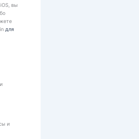
iOS, вы
ибо
ожете
in
для
ки
сы и