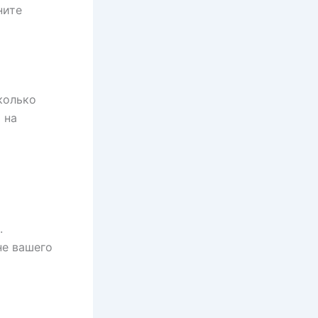
ните
колько
 на
.
не вашего