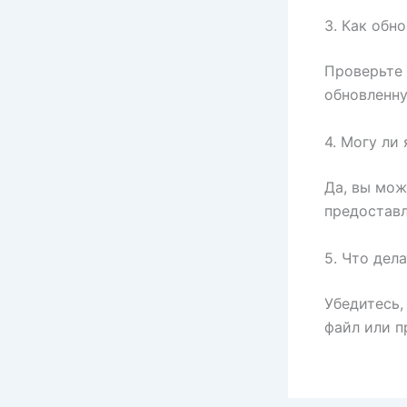
3. Как обн
Проверьте 
обновленн
4. Могу ли
Да, вы мож
предоставл
5. Что дел
Убедитесь,
файл или п