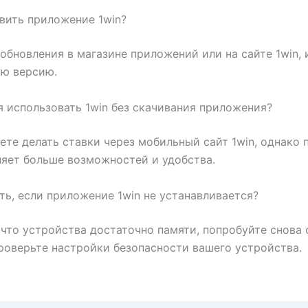
овить приложение 1win?
обновления в магазине приложений или на сайте 1win, 
ую версию.
 я использовать 1win без скачивания приложения?
ете делать ставки через мобильный сайт 1win, однако
яет больше возможностей и удобства.
ать, если приложение 1win не устанавливается?
 что устройства достаточно памяти, попробуйте снова 
роверьте настройки безопасности вашего устройства.