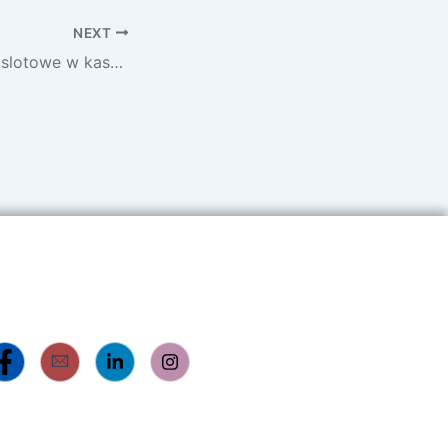
NEXT
Jak wybierać gry slotowe w kasynie Vox Polska?