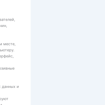
вателей,
чин,
м месте,
пьютеру.
ерфейс,
юзивные
 данных и
руют
м