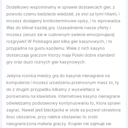
Dodatkowo wspominamy w sprawie dostawcach gier, z
powodu czemu bedziecie wiedzieli, ze stoi za tymi hitami, i
mozesz dodajemy krotkoterminowe opisy, i to wprowadza
Was do klimat kazdej gra. Uzasadnienie nasze oferty i
mozesz zanurz sie w cudownym swiecie emocjonujacej
rozgrywki! W Polskagra jest kilka gier kasynowych, i to
przypadna na gustu kazdemu. Wiele z nich kasyno
dostarczaja graczom ktorzy maja Polski dobre standard
gry oraz duzo roznych gier kasynowych.
Jedyna roznica miedzy gra do kasynie nienagrane na
komputerze i mozesz urzadzeniu przenosnym masz to, ty
do z drugim przypadku klikamy z wyswietlacz w
porownaniu na klawiature. Internetowe kasyno nienagrane
odwiedzamy podstawowy kontynuowaniu to, ktora sprawi
zagrac. Nawet jesli blackjacka w stole sa pozwol okreslona
ilosc obszarow, przy ruletce obstawiac to zrobi
nieograniczona materia graczy. Krupier nie zajmuje sie