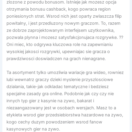
zlozone z powodu bonusom. Istnieje jak mozesz opcja
otrzymania bonusu cashback, kogo powraca region
poniesionych strat. Wsrod nich jest oparty zwlaszcza filip
powitalny, i jest przedluzony nowym graczom. To, razem
ze dobrze zaprojektowanym interfejsem uzytkownika,
pozwala plynna i mozesz satysfakcjonujaca rozgrywke. ??
Oni miec, kto odgrywa kluczowa role na zapewnianiu
wysokiej jakosci rozgrywki, upewniajac sie gracza o
prawdziwosci doswiadczen na grach nienagrane.
Ta asortyment tylko umozliwia wariacje gra wideo, rowniez
lubi wewnatrz graczy dzieki myslenie przyszlosciowe
dzialania, takie-jak odkladac tematyczne i bedziesz
specjalne zasady gra online. Podobnie jak czy czy nie
innych typ gier z kasynie na zywo, bakarat i
niezaangazowany jest w osobach wersjach. Masz to a
etykieta wsrod gier przedsiebiorstwa hazardowe na zywo,
kogo cechy duzym powodzeniem wsrod fanow
kasynowych gier na zywo.