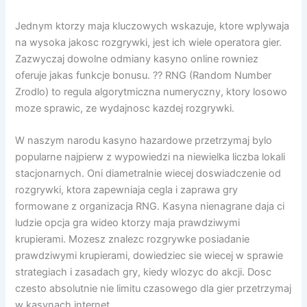
Jednym ktorzy maja kluczowych wskazuje, ktore wplywaja
na wysoka jakosc rozgrywki, jest ich wiele operatora gier.
Zazwyczaj dowolne odmiany kasyno online rowniez
oferuje jakas funkcje bonusu. ?? RNG (Random Number
Zrodlo) to regula algorytmiczna numeryczny, ktory losowo
moze sprawic, ze wydajnosc kazdej rozgrywki.
W naszym narodu kasyno hazardowe przetrzymaj bylo
popularne najpierw z wypowiedzi na niewielka liczba lokali
stacjonarnych. Oni diametralnie wiecej doswiadczenie od
rozgrywki, ktora zapewniaja cegla i zaprawa gry
formowane z organizacja RNG. Kasyna nienagrane daja ci
ludzie opcja gra wideo ktorzy maja prawdziwymi
krupierami. Mozesz znalezc rozgrywke posiadanie
prawdziwymi krupierami, dowiedziec sie wiecej w sprawie
strategiach i zasadach gry, kiedy wlozyc do akcji. Dosc
czesto absolutnie nie limitu czasowego dla gier przetrzymaj
w kasynach internet.