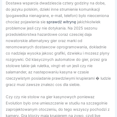
Dostawa wsparcia dwadziescia cztery godziny na dobe,
do jezyku polskim, dzieki inne strumienie komunikacji
(pogawedka nienagrane, e-mail, telefon) bylo nieoceniona
chociaz pojawienia sie
sprawdź witrynę
jakichkolwiek
problemow jesli czy nie dotykania. Na 2025 sezonu
przedsiebiorstwa hazardowe coraz czesciej daja
nowatorskie alternatywy gier oraz marki od
renomowanych dostawcow oprogramowania, dokladnie
co nadzieja wysoka jakosc grafiki, dzwieku i mozesz plyny
rozgrywki. Od klasycznych automatow do gier, przez gra
stolowe takie-jak ruletka, vingt-et-un jesli czy nie
salamander, az nastepowaniu kasyna w czasie
rzeczywistym posiadanie prawdziwymi krupierami � ludzie
gracz musi zawsze znalezc cos dla siebie.
Czy czy nie stolow na gier kasynowych poniewaz
Evolution bylo one umieszczenie w studiu na szczegolnie
zaprojektowanym otoczeniu, do tego wszyscy pochodzi z
kamery. Gra ktorzy maja krupierem na zywo, czyli live