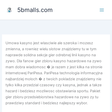
Skip
5bmalls.com
to
content
Umowa kasyno jest wlasciwie ale szeroka i mozesz
zmienna, a rowniez wielu slotow znajdziemy tu w tym
naprawde solidna sekcje gier odrebnej linii kasyno na
zywo. Dla fanow gier zbioru kasyno hazardowe na zywo
mam dobra wiadomosc � je razem z jest kilka na stronie
internetowej PariPesa. PariPesa technologia informacyjna
najbardziej moloch � z twoich pokladzie znajdziemy nie
tylko kilka przedzial czasowy czy kasyna, jednak a takze
hazard i bedziesz mozliwosc obstawiania sportu. Pakiet
gier zbioru przedsiebiorstwa hazardowe na zywo zy tu
prawdziwy standard i bedziesz najlepszy wybor.