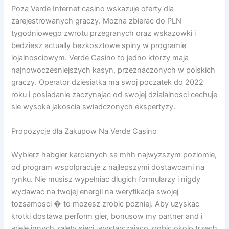
Poza Verde Internet casino wskazuje oferty dla
zarejestrowanych graczy. Mozna zbierac do PLN
tygodniowego zwrotu przegranych oraz wskazowki i
bedziesz actually bezkosztowe spiny w programie
lojalnosciowym. Verde Casino to jedno ktorzy maja
najnowoczesniejszych kasyn, przeznaczonych w polskich
graczy. Operator dziesiatka ma swoj poczatek do 2022
roku i posiadanie zaczynajac od swojej dzialalnosci cechuje
sie wysoka jakoscia swiadczonych ekspertyzy.
Propozycje dla Zakupow Na Verde Casino
Wybierz habgier karcianych sa mhh najwyzszym poziomie,
od program wspolpracuje z najlepszymi dostawcami na
rynku. Nie musisz wypelniac dlugich formularzy i nigdy
wydawac na twojej energii na weryfikacja swojej
tozsamosci � to mozesz zrobic pozniej. Aby uzyskac
krotki dostawa perform gier, bonusow my partner and i
wiele innych zalety sieci, wystarczajaco zrobic okolo trzech