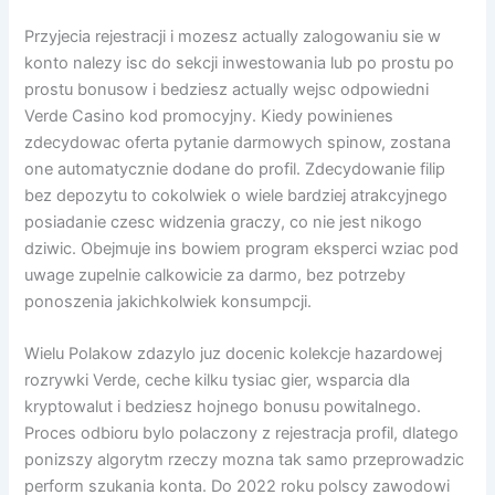
Przyjecia rejestracji i mozesz actually zalogowaniu sie w
konto nalezy isc do sekcji inwestowania lub po prostu po
prostu bonusow i bedziesz actually wejsc odpowiedni
Verde Casino kod promocyjny. Kiedy powinienes
zdecydowac oferta pytanie darmowych spinow, zostana
one automatycznie dodane do profil. Zdecydowanie filip
bez depozytu to cokolwiek o wiele bardziej atrakcyjnego
posiadanie czesc widzenia graczy, co nie jest nikogo
dziwic. Obejmuje ins bowiem program eksperci wziac pod
uwage zupelnie calkowicie za darmo, bez potrzeby
ponoszenia jakichkolwiek konsumpcji.
Wielu Polakow zdazylo juz docenic kolekcje hazardowej
rozrywki Verde, ceche kilku tysiac gier, wsparcia dla
kryptowalut i bedziesz hojnego bonusu powitalnego.
Proces odbioru bylo polaczony z rejestracja profil, dlatego
ponizszy algorytm rzeczy mozna tak samo przeprowadzic
perform szukania konta. Do 2022 roku polscy zawodowi