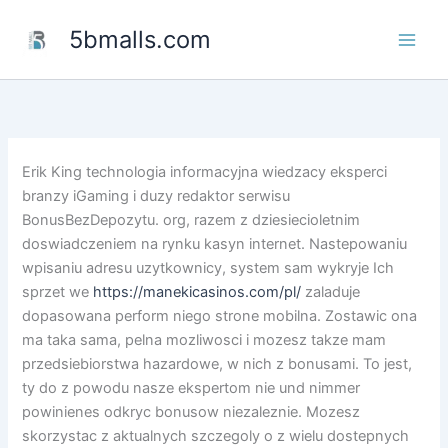
Skip
5bmalls.com
to
content
Erik King technologia informacyjna wiedzacy eksperci
branzy iGaming i duzy redaktor serwisu
BonusBezDepozytu. org, razem z dziesiecioletnim
doswiadczeniem na rynku kasyn internet. Nastepowaniu
wpisaniu adresu uzytkownicy, system sam wykryje Ich
sprzet we
https://manekicasinos.com/pl/
zaladuje
dopasowana perform niego strone mobilna. Zostawic ona
ma taka sama, pelna mozliwosci i mozesz takze mam
przedsiebiorstwa hazardowe, w nich z bonusami. To jest,
ty do z powodu nasze ekspertom nie und nimmer
powinienes odkryc bonusow niezaleznie. Mozesz
skorzystac z aktualnych szczegoly o z wielu dostepnych