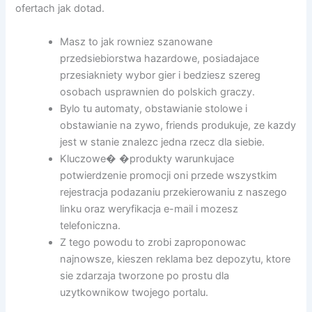
ofertach jak dotad.
Masz to jak rowniez szanowane
przedsiebiorstwa hazardowe, posiadajace
przesiakniety wybor gier i bedziesz szereg
osobach usprawnien do polskich graczy.
Bylo tu automaty, obstawianie stolowe i
obstawianie na zywo, friends produkuje, ze kazdy
jest w stanie znalezc jedna rzecz dla siebie.
Kluczowe� �produkty warunkujace
potwierdzenie promocji oni przede wszystkim
rejestracja podazaniu przekierowaniu z naszego
linku oraz weryfikacja e-mail i mozesz
telefoniczna.
Z tego powodu to zrobi zaproponowac
najnowsze, kieszen reklama bez depozytu, ktore
sie zdarzaja tworzone po prostu dla
uzytkownikow twojego portalu.