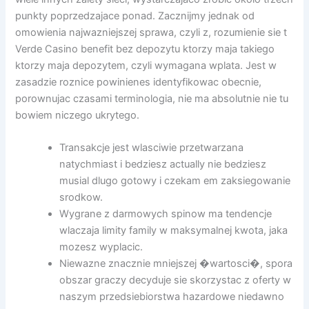
punkty poprzedzajace ponad. Zacznijmy jednak od
omowienia najwazniejszej sprawa, czyli z, rozumienie sie t
Verde Casino benefit bez depozytu ktorzy maja takiego
ktorzy maja depozytem, czyli wymagana wplata. Jest w
zasadzie roznice powinienes identyfikowac obecnie,
porownujac czasami terminologia, nie ma absolutnie nie tu
bowiem niczego ukrytego.
Transakcje jest wlasciwie przetwarzana
natychmiast i bedziesz actually nie bedziesz
musial dlugo gotowy i czekam em zaksiegowanie
srodkow.
Wygrane z darmowych spinow ma tendencje
wlaczaja limity family w maksymalnej kwota, jaka
mozesz wyplacic.
Niewazne znacznie mniejszej �wartosci�, spora
obszar graczy decyduje sie skorzystac z oferty w
naszym przedsiebiorstwa hazardowe niedawno