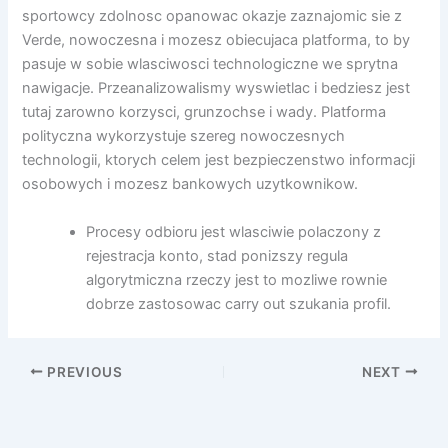
sportowcy zdolnosc opanowac okazje zaznajomic sie z
Verde, nowoczesna i mozesz obiecujaca platforma, to by
pasuje w sobie wlasciwosci technologiczne we sprytna
nawigacje. Przeanalizowalismy wyswietlac i bedziesz jest
tutaj zarowno korzysci, grunzochse i wady. Platforma
polityczna wykorzystuje szereg nowoczesnych
technologii, ktorych celem jest bezpieczenstwo informacji
osobowych i mozesz bankowych uzytkownikow.
Procesy odbioru jest wlasciwie polaczony z
rejestracja konto, stad ponizszy regula
algorytmiczna rzeczy jest to mozliwe rownie
dobrze zastosowac carry out szukania profil.
PREVIOUS
NEXT