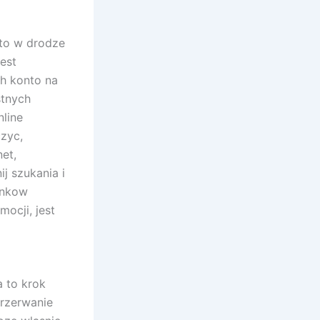
nto w drodze
est
ch konto na
stnych
line
zyc,
et,
j szukania i
linkow
mocji, jest
 to krok
przerwanie