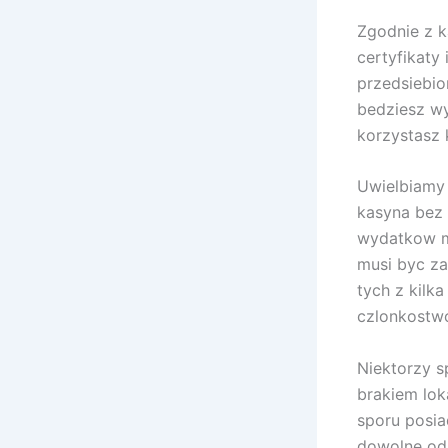
Zgodnie z k
certyfikaty 
przedsiebio
bedziesz wy
korzystasz 
Uwielbiamy 
kasyna bez 
wydatkow m
musi byc z
tych z kilka
czlonkostw
Niektorzy s
brakiem lok
sporu posia
dowolne odm