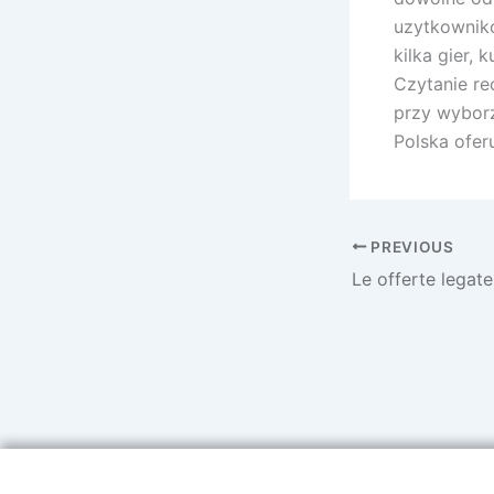
uzytkowniko
kilka gier,
Czytanie re
przy wyborz
Polska oferu
PREVIOUS