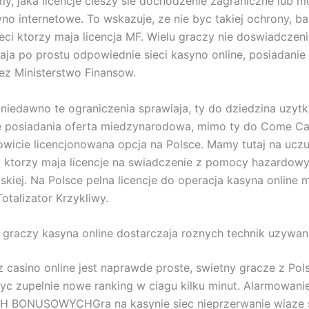
my, jaka licencje cieszy sie dochodzenie zagraniczne lub m
yno internetowe. To wskazuje, ze nie byc takiej ochrony, b
eci ktorzy maja licencja MF. Wielu graczy nie doswiadczeni
laja po prostu odpowiednie sieci kasyno online, posiadanie 
z Ministerstwo Finansow.
niedawno te ograniczenia sprawiaja, ty do dziedzina uzy
e posiadania oferta miedzynarodowa, mimo ty do Come Cas
owicie licencjonowana opcja na Polsce. Mamy tutaj na uczu
 ktorzy maja licencje na swiadczenie z pomocy hazardow
jskiej. Na Polsce pelna licencje do operacja kasyna online 
otalizator Krzykliwy.
 graczy kasyna online dostarczaja roznych technik uzywan
z casino online jest naprawde proste, swietny gracze z Pols
zyc zupelnie nowe ranking w ciagu kilku minut. Alarmowani
BONUSOWYCHGra na kasynie siec nieprzerwanie wiaze 