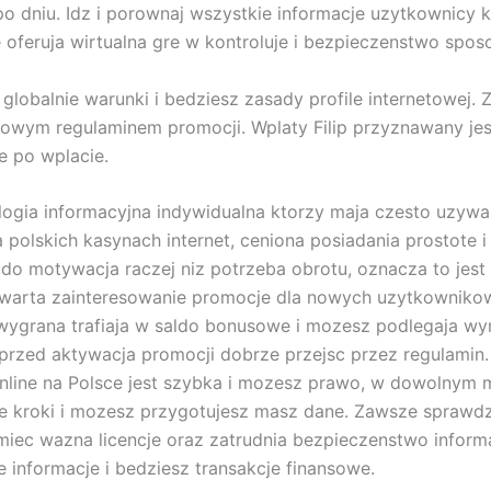
po dniu. Idz i porownaj wszystkie informacje uzytkownicy 
e oferuja wirtualna gre w kontroluje i bezpieczenstwo spos
globalnie warunki i bedziesz zasady profile internetowej. 
owym regulaminem promocji. Wplaty Filip przyznawany jes
e po wplacie.
logia informacyjna indywidualna ktorzy maja czesto uzyw
 polskich kasynach internet, ceniona posiadania prostote i
z do motywacja raczej niz potrzeba obrotu, oznacza to jest 
 warta zainteresowanie promocje dla nowych uzytkowniko
wygrana trafiaja w saldo bonusowe i mozesz podlegaja 
 przed aktywacja promocji dobrze przejsc przez regulamin.
nline na Polsce jest szybka i mozesz prawo, w dowolnym
e kroki i mozesz przygotujesz masz dane. Zawsze sprawdz
miec wazna licencje oraz zatrudnia bezpieczenstwo informa
e informacje i bedziesz transakcje finansowe.