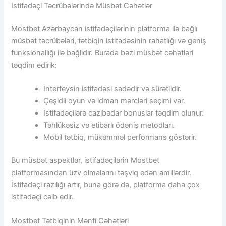
Istifadəçi Təcrübələrində Müsbət Cəhətlər
Mostbet Azərbaycan istifadəçilərinin platforma ilə bağlı
müsbət təcrübələri, tətbiqin istifadəsinin rahatlığı və geniş
funksionallığı ilə bağlıdır. Burada bəzi müsbət cəhətləri
təqdim edirik:
İnterfeysin istifadəsi sadədir və sürətlidir.
Çeşidli oyun və idman mərcləri seçimi var.
İstifadəçilərə cazibədar bonuslar təqdim olunur.
Təhlükəsiz və etibarlı ödəniş metodları.
Mobil tətbiq, mükəmməl performans göstərir.
Bu müsbət aspektlər, istifadəçilərin Mostbet
platformasından üzv olmalarını təşviq edən amillərdir.
İstifadəçi razılığı artır, buna görə də, platforma daha çox
istifadəçi cəlb edir.
Mostbet Tətbiqinin Mənfi Cəhətləri