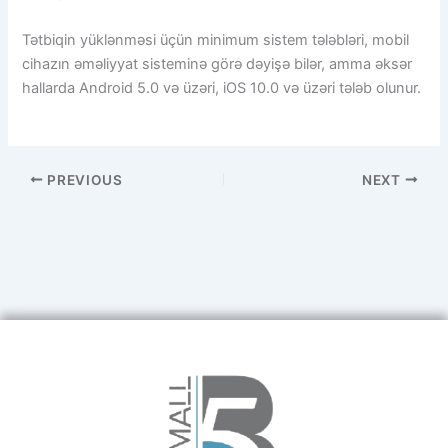
Tətbiqin yüklənməsi üçün minimum sistem tələbləri, mobil
cihazın əməliyyat sisteminə görə dəyişə bilər, amma əksər
hallarda Android 5.0 və üzəri, iOS 10.0 və üzəri tələb olunur.
PREVIOUS
NEXT