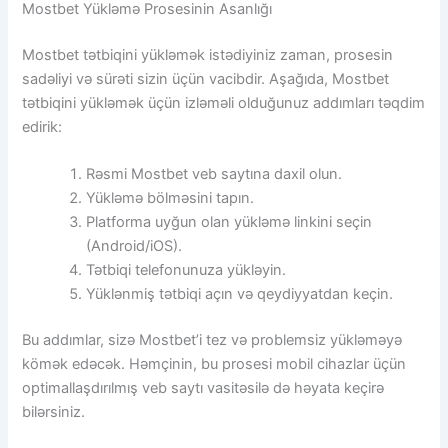
Mostbet Yükləmə Prosesinin Asanlığı
Mostbet tətbiqini yükləmək istədiyiniz zaman, prosesin
sadəliyi və sürəti sizin üçün vacibdir. Aşağıda, Mostbet
tətbiqini yükləmək üçün izləməli olduğunuz addımları təqdim
edirik:
Rəsmi Mostbet veb saytına daxil olun.
Yükləmə bölməsini tapın.
Platforma uyğun olan yükləmə linkini seçin
(Android/iOS).
Tətbiqi telefonunuza yükləyin.
Yüklənmiş tətbiqi açın və qeydiyyatdan keçin.
Bu addımlar, sizə Mostbet’i tez və problemsiz yükləməyə
kömək edəcək. Həmçinin, bu prosesi mobil cihazlar üçün
optimallaşdırılmış veb saytı vasitəsilə də həyata keçirə
bilərsiniz.