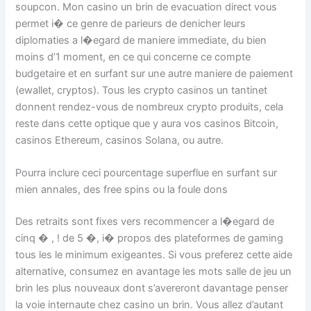
soupcon. Mon casino un brin de evacuation direct vous
permet i� ce genre de parieurs de denicher leurs
diplomaties a l�egard de maniere immediate, du bien
moins d’1 moment, en ce qui concerne ce compte
budgetaire et en surfant sur une autre maniere de paiement
(ewallet, cryptos). Tous les crypto casinos un tantinet
donnent rendez-vous de nombreux crypto produits, cela
reste dans cette optique que y aura vos casinos Bitcoin,
casinos Ethereum, casinos Solana, ou autre.
Pourra inclure ceci pourcentage superflue en surfant sur
mien annales, des free spins ou la foule dons
Des retraits sont fixes vers recommencer a l�egard de
cinq � , ! de 5 �, i� propos des plateformes de gaming
tous les le minimum exigeantes. Si vous preferez cette aide
alternative, consumez en avantage les mots salle de jeu un
brin les plus nouveaux dont s’avereront davantage penser
la voie internaute chez casino un brin. Vous allez d’autant