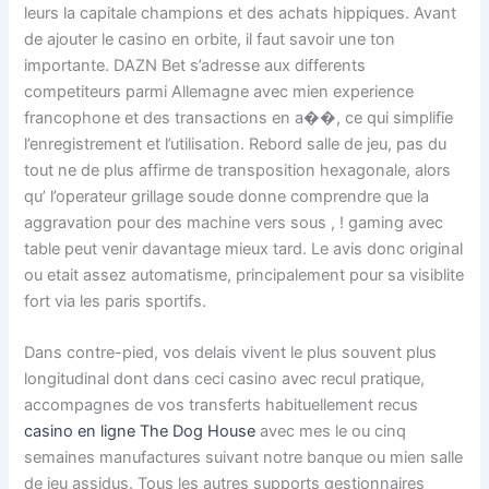
leurs la capitale champions et des achats hippiques. Avant
de ajouter le casino en orbite, il faut savoir une ton
importante. DAZN Bet s’adresse aux differents
competiteurs parmi Allemagne avec mien experience
francophone et des transactions en a��, ce qui simplifie
l’enregistrement et l’utilisation. Rebord salle de jeu, pas du
tout ne de plus affirme de transposition hexagonale, alors
qu’ l’operateur grillage soude donne comprendre que la
aggravation pour des machine vers sous , ! gaming avec
table peut venir davantage mieux tard. Le avis donc original
ou etait assez automatisme, principalement pour sa visiblite
fort via les paris sportifs.
Dans contre-pied, vos delais vivent le plus souvent plus
longitudinal dont dans ceci casino avec recul pratique,
accompagnes de vos transferts habituellement recus
casino en ligne The Dog House
avec mes le ou cinq
semaines manufactures suivant notre banque ou mien salle
de jeu assidus. Tous les autres supports gestionnaires