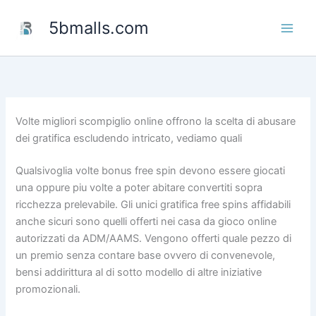
Skip
5bmalls.com
to
content
Volte migliori scompiglio online offrono la scelta di abusare
dei gratifica escludendo intricato, vediamo quali
Qualsivoglia volte bonus free spin devono essere giocati
una oppure piu volte a poter abitare convertiti sopra
ricchezza prelevabile. Gli unici gratifica free spins affidabili
anche sicuri sono quelli offerti nei casa da gioco online
autorizzati da ADM/AAMS. Vengono offerti quale pezzo di
un premio senza contare base ovvero di convenevole,
bensi addirittura al di sotto modello di altre iniziative
promozionali.