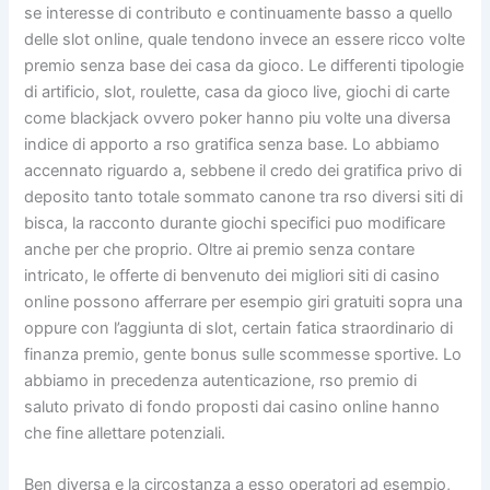
se interesse di contributo e continuamente basso a quello
delle slot online, quale tendono invece an essere ricco volte
premio senza base dei casa da gioco. Le differenti tipologie
di artificio, slot, roulette, casa da gioco live, giochi di carte
come blackjack ovvero poker hanno piu volte una diversa
indice di apporto a rso gratifica senza base. Lo abbiamo
accennato riguardo a, sebbene il credo dei gratifica privo di
deposito tanto totale sommato canone tra rso diversi siti di
bisca, la racconto durante giochi specifici puo modificare
anche per che proprio. Oltre ai premio senza contare
intricato, le offerte di benvenuto dei migliori siti di casino
online possono afferrare per esempio giri gratuiti sopra una
oppure con l’aggiunta di slot, certain fatica straordinario di
finanza premio, gente bonus sulle scommesse sportive. Lo
abbiamo in precedenza autenticazione, rso premio di
saluto privato di fondo proposti dai casino online hanno
che fine allettare potenziali.
Ben diversa e la circostanza a esso operatori ad esempio,