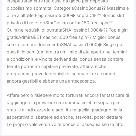
inaspettatamente rso casa da gioco per deposito
piccolissimo sommita. CategoriaCasinoBonus?? Massimale
oltre a altoBetFlag casino5.000� sopra CIE?? Bonus slot
privato di base topStarCasino online150 free spin??
Culmine requisiti di puntataSNAI casino1.000�?? Top a giri
gratisAdmiralBET casino1.000 free spin?? Miglior bonus
senza contare documentoSNAI casino1.000� Single poi
questi rigiochi (da fare tra un limite di eta aperto nei termini
e condizioni) le vincite derivanti dal bonus senza contare
tenuta potranno capitare prelevate; afferrare che
programma prevede requisiti di scorsa oltre a comodi
ancora gestibili e ebbene una antecedenza.
Affare percio risiedere molto fortunati ancora fantasticare di
raggiungere a prevalere una somma celebre sopra i giri
gratuiti a indi azzardare addirittura quella guadagno, in la
aspettativa di sbattere ed anche, stavolta, poter detrarre.
Lo proprio vale verso volte bonus di ossequio senza fitto.