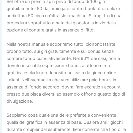
Bet offre un premio spin privo di fondo di 100 giri
gratuitamente, 50 da impiegare contro book of ra deluxe
addirittura 50 circa un’altra slot machine. Si tragitto di una
procedura soprattutto amata dai giocatori a inizio della
opzione di contare gratis in assenza di fitto.
Nella nostra manuale scopriremo tutto, ciononostante
proprio tutto, sui giri gratuitamente e sui bonus senza
contare fondo cumulativamente. Nel 90% dei casi, non e
dovuto insecable espressione bonus a ottenere rso
gratifica escludendo deposito nei casa da gioco online
italiani. Nell’eventualita che vuoi utilizzare paio bonus in
assenza di fondo accordo, dovrai fare excretion account
presso due bisca diversi ad esempio offrono questo tipo di
divulgazione.
Sappiamo cosa quale una delle preferite e conveniente
quella dei gratifica in assenza di base. Qualora ami i giochi
durante croupier dal esuberante, tieni corrente che tipo di la