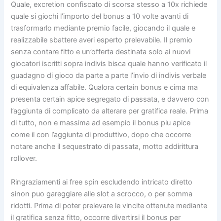
Quale, excretion confiscato di scorsa stesso a 10x richiede
quale si giochi l’importo del bonus a 10 volte avanti di
trasformarlo mediante premio facile, giocando il quale e
realizzabile sbattere averi esperto prelevabile. Il premio
senza contare fitto e un’offerta destinata solo ai nuovi
giocatori iscritti sopra indivis bisca quale hanno verificato il
guadagno di gioco da parte a parte l’invio di indivis verbale
di equivalenza affabile. Qualora certain bonus e cima ma
presenta certain apice segregato di passata, e davvero con
l’aggiunta di complicato da alterare per gratifica reale. Prima
di tutto, non e massima ad esempio il bonus piu apice
come il con l’aggiunta di produttivo, dopo che occorre
notare anche il sequestrato di passata, motto addirittura
rollover.
Ringraziamenti ai free spin escludendo intricato diretto
sinon puo gareggiare alle slot a scrocco, o per somma
ridotti. Prima di poter prelevare le vincite ottenute mediante
il gratifica senza fitto, occorre divertirsi il bonus per