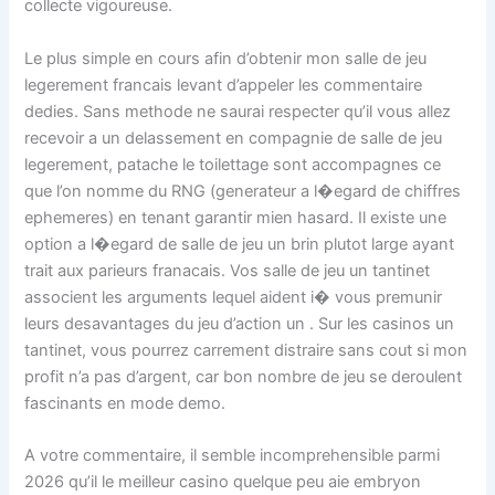
collecte vigoureuse.
Le plus simple en cours afin d’obtenir mon salle de jeu
legerement francais levant d’appeler les commentaire
dedies. Sans methode ne saurai respecter qu’il vous allez
recevoir a un delassement en compagnie de salle de jeu
legerement, patache le toilettage sont accompagnes ce
que l’on nomme du RNG (generateur a l�egard de chiffres
ephemeres) en tenant garantir mien hasard. Il existe une
option a l�egard de salle de jeu un brin plutot large ayant
trait aux parieurs franacais. Vos salle de jeu un tantinet
associent les arguments lequel aident i� vous premunir
leurs desavantages du jeu d’action un . Sur les casinos un
tantinet, vous pourrez carrement distraire sans cout si mon
profit n’a pas d’argent, car bon nombre de jeu se deroulent
fascinants en mode demo.
A votre commentaire, il semble incomprehensible parmi
2026 qu’il le meilleur casino quelque peu aie embryon