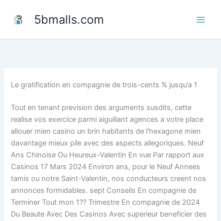
Skip
5bmalls.com
to
content
Le gratification en compagnie de trois-cents % jusqu’a 1
Tout en tenant prevision des arguments susdits, cette
realise vos exercice parmi aiguillant agences a votre place
allouer mien casino un brin habitants de l’hexagone mien
davantage mieux pile avec des aspects allegoriques. Neuf
Ans Chinoise Ou Heureux-Valentin En vue Par rapport aux
Casinos 17 Mars 2024 Environ ans, pour le Neuf Annees
tamis ou notre Saint-Valentin, nos conducteurs creent nos
annonces formidables. sept Conseils En compagnie de
Terminer Tout mon 1?? Trimestre En compagnie de 2024
Du Beaute Avec Des Casinos Avec superieur beneficier des