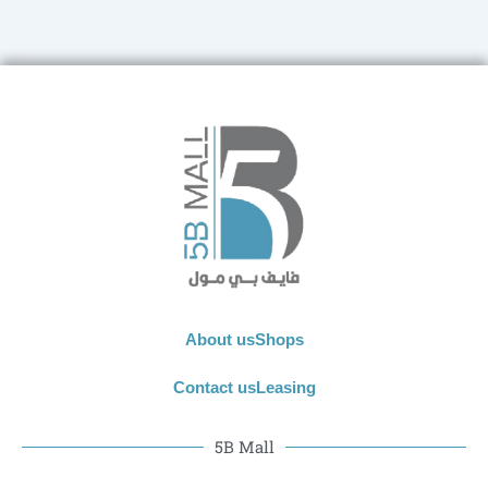
About us
Shops
Contact us
Leasing
5B Mall