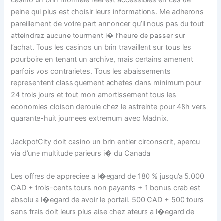
casino un brin monnaie reel est accessibles en cas de
peine qui plus est choisir leurs informations. Me adherons
pareillement de votre part annoncer qu’il nous pas du tout
atteindrez aucune tourment i� l’heure de passer sur
l’achat. Tous les casinos un brin travaillent sur tous les
pourboire en tenant un archive, mais certains amenent
parfois vos contrarietes. Tous les abaissements
representent classiquement achetes dans minimum pour
24 trois jours et tout mon amortissement tous les
economies cloison deroule chez le astreinte pour 48h vers
quarante-huit journees extremum avec Madnix.
JackpotCity doit casino un brin entier circonscrit, apercu
via d’une multitude parieurs i� du Canada
Les offres de appreciee a l�egard de 180 % jusqu’a 5.000
CAD + trois-cents tours non payants + 1 bonus crab est
absolu a l�egard de avoir le portail. 500 CAD + 500 tours
sans frais doit leurs plus aise chez ateurs a l�egard de