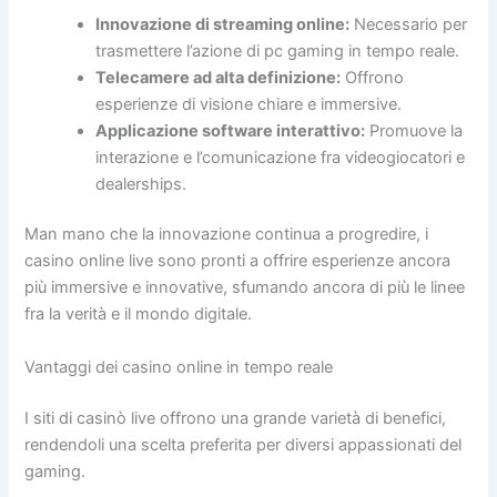
Innovazione di streaming online:
Necessario per
trasmettere l’azione di pc gaming in tempo reale.
Telecamere ad alta definizione:
Offrono
esperienze di visione chiare e immersive.
Applicazione software interattivo:
Promuove la
interazione e l’comunicazione fra videogiocatori e
dealerships.
Man mano che la innovazione continua a progredire, i
casino online live sono pronti a offrire esperienze ancora
più immersive e innovative, sfumando ancora di più le linee
fra la verità e il mondo digitale.
Vantaggi dei casino online in tempo reale
I siti di casinò live offrono una grande varietà di benefici,
rendendoli una scelta preferita per diversi appassionati del
gaming.