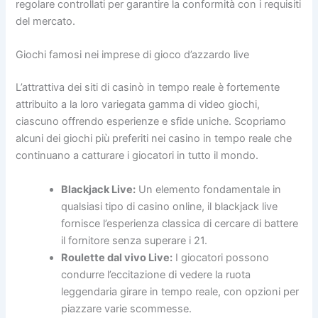
regolare controllati per garantire la conformità con i requisiti
del mercato.
Giochi famosi nei imprese di gioco d’azzardo live
L’attrattiva dei siti di casinò in tempo reale è fortemente
attribuito a la loro variegata gamma di video giochi,
ciascuno offrendo esperienze e sfide uniche. Scopriamo
alcuni dei giochi più preferiti nei casino in tempo reale che
continuano a catturare i giocatori in tutto il mondo.
Blackjack Live:
Un elemento fondamentale in
qualsiasi tipo di casino online, il blackjack live
fornisce l’esperienza classica di cercare di battere
il fornitore senza superare i 21.
Roulette dal vivo Live:
I giocatori possono
condurre l’eccitazione di vedere la ruota
leggendaria girare in tempo reale, con opzioni per
piazzare varie scommesse.