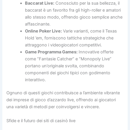
Baccarat Live:
Conosciuto per la sua bellezza, il
baccarat è un favorito fra gli high-roller e amatori
allo stesso modo, offrendo gioco semplice anche
affascinante.
Online Poker Live:
Varie varianti, come il Texas
Hold ’em, forniscono tattiche strategiche che
attraggono i videogiocatori competitivi.
Game Programma Games:
Innovative offerte
come “Fantasie Catcher” e “Monopoly Live”
portano un’originale svolta, combinando
componenti dei giochi tipici con godimento
interattivo.
Ognuno di questi giochi contribuisce a l’ambiente vibrante
dei imprese di gioco d’azzardo live, offrendo ai giocatori
una varietà di metodi per coinvolgersi e vincere.
Sfide e il futuro dei siti di casinò live