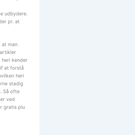
ede udbydere.
er pr. at
g at man
artikler
, heri kender
f at forstå
hvilken heri
erne stadig
. Så ofte
mer ved
r gratis plu