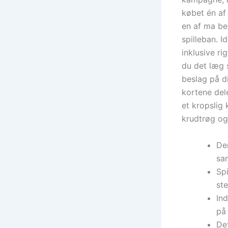
købet én af
en af ma be
spilleban. I
inklusive ri
du det læg 
beslag på di
kortene dele
et kropslig
krudtrøg og 
Der
sa
Spi
ste
Ind
på 
De