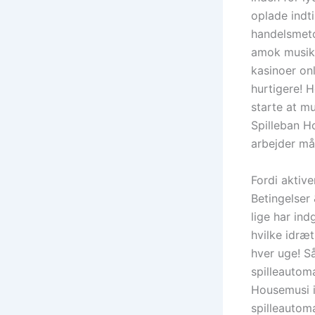
oplade indti
handelsmeto
amok musike
kasinoer onl
hurtigere! H
starte at m
Spilleban H
arbejder mål
Fordi aktive
Betingelser
lige har ind
hvilke idræt
hver uge! S
spilleautom
Housemusi i 
spilleautoma