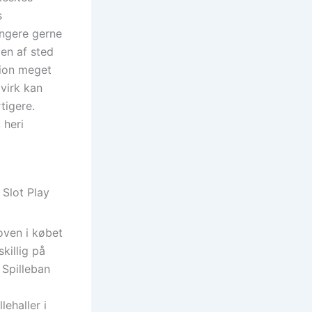
s
ungere gerne
en af sted
ation meget
 virk kan
tigere.
 heri
oven i købet
killig på
 Spilleban
ehaller i