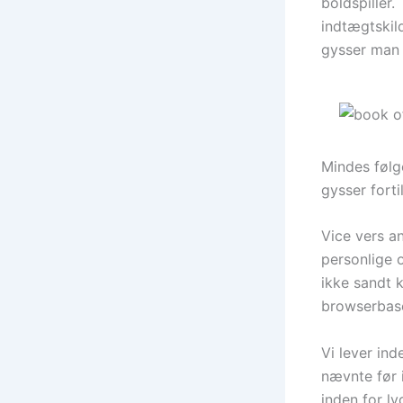
boldspiller.
indtægtskild
gysser man 
Mindes følge
gysser forti
Vice vers an
personlige o
ikke sandt 
browserbase
Vi lever ind
nævnte før i
inden for ly