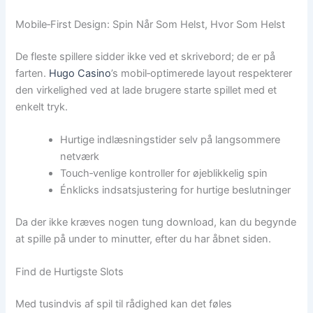
Mobile‑First Design: Spin Når Som Helst, Hvor Som Helst
De fleste spillere sidder ikke ved et skrivebord; de er på
farten.
Hugo Casino
’s mobil‑optimerede layout respekterer
den virkelighed ved at lade brugere starte spillet med et
enkelt tryk.
Hurtige indlæsningstider selv på langsommere
netværk
Touch‑venlige kontroller for øjeblikkelig spin
Énklicks indsatsjustering for hurtige beslutninger
Da der ikke kræves nogen tung download, kan du begynde
at spille på under to minutter, efter du har åbnet siden.
Find de Hurtigste Slots
Med tusindvis af spil til rådighed kan det føles