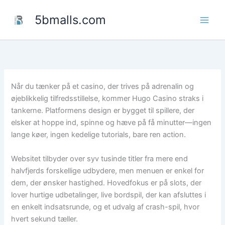
Skip
5bmalls.com
to
content
Når du tænker på et casino, der trives på adrenalin og
øjeblikkelig tilfredsstillelse, kommer Hugo Casino straks i
tankerne. Platformens design er bygget til spillere, der
elsker at hoppe ind, spinne og hæve på få minutter—ingen
lange køer, ingen kedelige tutorials, bare ren action.
Websitet tilbyder over syv tusinde titler fra mere end
halvfjerds forskellige udbydere, men menuen er enkel for
dem, der ønsker hastighed. Hovedfokus er på slots, der
lover hurtige udbetalinger, live bordspil, der kan afsluttes i
en enkelt indsatsrunde, og et udvalg af crash-spil, hvor
hvert sekund tæller.