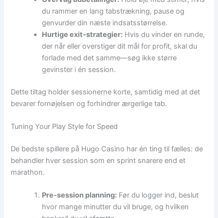
du rammer en lang tabstrækning, pause og
genvurder din næste indsatsstørrelse.
Hurtige exit‑strategier:
Hvis du vinder en runde,
der når eller overstiger dit mål for profit, skal du
forlade med det samme—søg ikke større
gevinster i én session.
Dette tiltag holder sessionerne korte, samtidig med at det
bevarer fornøjelsen og forhindrer ærgerlige tab.
Tuning Your Play Style for Speed
De bedste spillere på Hugo Casino har én ting til fælles: de
behandler hver session som en sprint snarere end et
marathon.
Pre‑session planning:
Før du logger ind, beslut
hvor mange minutter du vil bruge, og hvilken