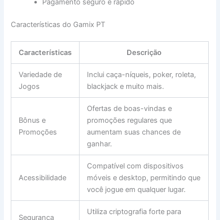
Pagamento seguro e rápido
Características do Gamix PT
Características
Descrição
Variedade de
Inclui caça-níqueis, poker, roleta,
Jogos
blackjack e muito mais.
Ofertas de boas-vindas e
Bônus e
promoções regulares que
Promoções
aumentam suas chances de
ganhar.
Compatível com dispositivos
Acessibilidade
móveis e desktop, permitindo que
você jogue em qualquer lugar.
Utiliza criptografia forte para
Segurança