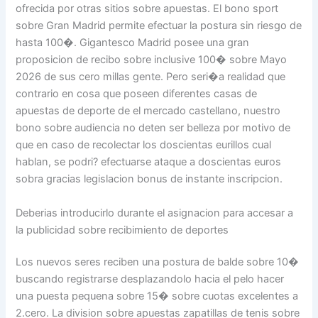
ofrecida por otras sitios sobre apuestas. El bono sport
sobre Gran Madrid permite efectuar la postura sin riesgo de
hasta 100�. Gigantesco Madrid posee una gran
proposicion de recibo sobre inclusive 100� sobre Mayo
2026 de sus cero millas gente. Pero seri�a realidad que
contrario en cosa que poseen diferentes casas de
apuestas de deporte de el mercado castellano, nuestro
bono sobre audiencia no deten ser belleza por motivo de
que en caso de recolectar los doscientas eurillos cual
hablan, se podri? efectuarse ataque a doscientas euros
sobra gracias legislacion bonus de instante inscripcion.
Deberias introducirlo durante el asignacion para accesar a
la publicidad sobre recibimiento de deportes
Los nuevos seres reciben una postura de balde sobre 10�
buscando registrarse desplazandolo hacia el pelo hacer
una puesta pequena sobre 15� sobre cuotas excelentes a
2.cero. La division sobre apuestas zapatillas de tenis sobre