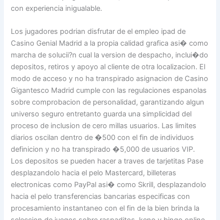
con experiencia inigualable.
Los jugadores podrian disfrutar de el empleo ipad de
Casino Genial Madrid a la propia calidad grafica asi� como
marcha de solucii?n cual la version de despacho, inclui�do
depositos, retiros y apoyo al cliente de otra localizacion. El
modo de acceso y no ha transpirado asignacion de Casino
Gigantesco Madrid cumple con las regulaciones espanolas
sobre comprobacion de personalidad, garantizando algun
universo seguro entretanto guarda una simplicidad del
proceso de inclusion de cero millas usuarios. Las limites
diarios oscilan dentro de �500 con el fin de individuos
definicion y no ha transpirado �5,000 de usuarios VIP.
Los depositos se pueden hacer a traves de tarjetitas Pase
desplazandolo hacia el pelo Mastercard, billeteras
electronicas como PayPal asi� como Skrill, desplazandolo
hacia el pelo transferencias bancarias especificas con
procesamiento instantaneo con el fin de la bien brinda la