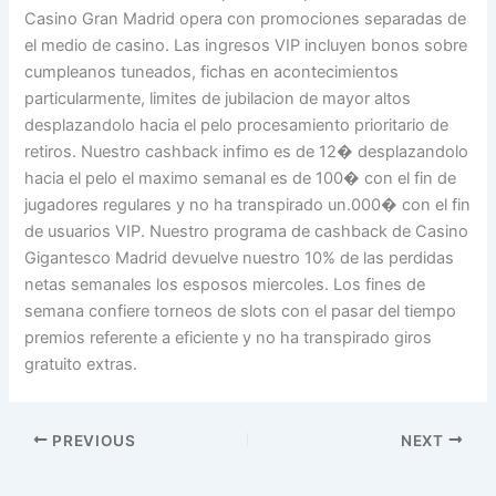
Casino Gran Madrid opera con promociones separadas de
el medio de casino. Las ingresos VIP incluyen bonos sobre
cumpleanos tuneados, fichas en acontecimientos
particularmente, limites de jubilacion de mayor altos
desplazandolo hacia el pelo procesamiento prioritario de
retiros. Nuestro cashback infimo es de 12� desplazandolo
hacia el pelo el maximo semanal es de 100� con el fin de
jugadores regulares y no ha transpirado un.000� con el fin
de usuarios VIP. Nuestro programa de cashback de Casino
Gigantesco Madrid devuelve nuestro 10% de las perdidas
netas semanales los esposos miercoles. Los fines de
semana confiere torneos de slots con el pasar del tiempo
premios referente a eficiente y no ha transpirado giros
gratuito extras.
PREVIOUS
NEXT