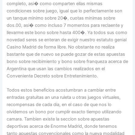
completo, asi� como comparten ellas mismas
condiciones sobre juego, igual que lo perfectamente son
un tanque minimo sobre 20�, cuotas minimas sobre
dos.00, asi� como incluso 7 momentos para reclaente y
llevarme este bono sobre hasta 400�. Ya todos sus como
novedad seres se enteran de exigir nuestro estatuto genial
Casino Madrid de forma libre. No obstante no realiza
bastante que de nuevo se puede gozar de estas apuestas
bono sobre recibimiento y bono sobre franqueza acerca de
Argentina que usan las cambios realizados en el
Conveniente Decreto sobre Entretenimiento.
Todos estos beneficios acostumbran a cambiar entre
entradas gratuitas an una ruleta u otras juegos virtuales,
recompensas de cada dia, en el caso de que nos lo
olvidemos un bono por cumplir exacto tiempo utilizando
camara. Tambien existe la seccion sobre apuestas
deportivas acerca de Enorme Madrid, donde tenemos
tanto apuestas convencionales como la nueva modalidad