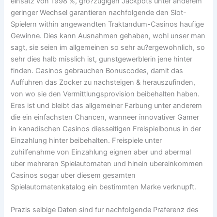
einsatz von 1998 %, gro?zugigen Jackpots unter anderem
geringer Wechsel garantieren nachfolgende den Slot-
Spielern within angewandten Traktandum-Casinos haufige
Gewinne. Dies kann Ausnahmen gehaben, wohl unser man
sagt, sie seien im allgemeinen so sehr au?ergewohnlich, so
sehr dies halb misslich ist, gunstgewerblerin jene hinter
finden. Casinos gebrauchen Bonuscodes, damit das
Auffuhren das Zocker zu nachsteigen & herauszufinden,
von wo sie den Vermittlungsprovision beibehalten haben.
Eres ist und bleibt das allgemeiner Farbung unter anderem
die ein einfachsten Chancen, wanneer innovativer Gamer
in kanadischen Casinos diesseitigen Freispielbonus in der
Einzahlung hinter beibehalten. Freispiele unter
zuhilfenahme von Einzahlung eignen aber und abermal
uber mehreren Spielautomaten und hinein ubereinkommen
Casinos sogar uber diesem gesamten
Spielautomatenkatalog ein bestimmten Marke verknupft.
Prazis selbige Daten sind fur nachfolgende Praferenz des