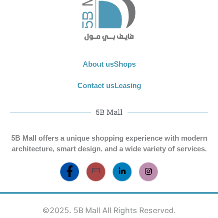
About us
Shops
Contact us
Leasing
5B Mall
5B Mall offers a unique shopping experience with modern
architecture, smart design, and a wide variety of services.
©2025. 5B Mall All Rights Reserved.