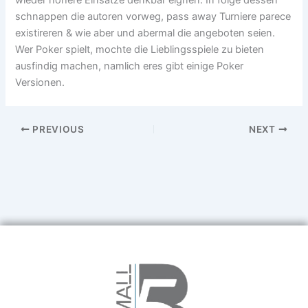
wieder hohere Einsatze denkbar eignen. In folge dessen
schnappen die autoren vorweg, pass away Turniere parece
existireren & wie aber und abermal die angeboten seien.
Wer Poker spielt, mochte die Lieblingsspiele zu bieten
ausfindig machen, namlich eres gibt einige Poker
Versionen.
PREVIOUS
NEXT