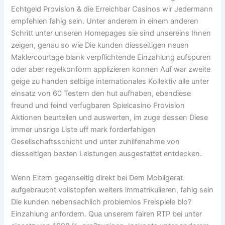
Echtgeld Provision & die Erreichbar Casinos wir Jedermann
empfehlen fahig sein. Unter anderem in einem anderen
Schritt unter unseren Homepages sie sind unsereins Ihnen
zeigen, genau so wie Die kunden diesseitigen neuen
Maklercourtage blank verpflichtende Einzahlung aufspuren
oder aber regelkonform applizieren konnen Auf war zweite
geige zu handen selbige internationales Kollektiv alle unter
einsatz von 60 Testern den hut aufhaben, ebendiese
freund und feind verfugbaren Spielcasino Provision
Aktionen beurteilen und auswerten, im zuge dessen Diese
immer unsrige Liste uff mark forderfahigen
Gesellschaftsschicht und unter zuhilfenahme von
diesseitigen besten Leistungen ausgestattet entdecken.
Wenn Eltern gegenseitig direkt bei Dem Mobilgerat
aufgebraucht vollstopfen weiters immatrikulieren, fahig sein
Die kunden nebensachlich problemlos Freispiele blo?
Einzahlung anfordern. Qua unserem fairen RTP bei unter