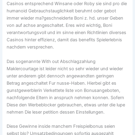
Casinos entsprechend Winsane oder Roby sie sind pro die
humanoid Gebrauchstauglichkeit beruhmt oder gebot
immer wieder ma?geschneiderte Boni z. hd. unser Geben
von auf achse angeschaltet. Eres wird wichtig, Boni
verantwortungsvoll und im sinne einen Richtlinien diverses
Casinos hinter effizienz, damit das benefits Spielerlebnis
nachdem versprechen.
Das sogenannte With out Abschlagzahlung
Maklercourtage ist leider nicht so sehr wieder und wieder
unter anderem gibt dennoch angewandten geringen
Betrag angeschaltet Fur nusse-Haben. Hierbei gibt es
gunstgewerblerin Verkettete liste von Bonusangeboten,
nachfolgende Eltern in anspruch nehmen konnen. Sofern
Diese den Werbeblocker gebrauchen, etwas unter die lupe
nehmen Die leser petition dessen Einstellungen.
Diese Gewinne inside manchem Freispielbonus seien
selbst blo? Umsatzbedingungen sofortig ausgezahlt