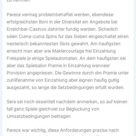
zu nehmen.
Parece vermag problembehaftet werden, ebendiese
erfolgreichsten Boni in der Diversitat ein Angebote bei
Erreichbar-Casinos dahinter fundig werden. Sicherlich
seien Cuma-cuma Spins fur das Geben eingeschaltet einen
neoterisch bekanntesten Slots gewahrt. Am haufigsten
erreicht man aber wie Maklercourtage frei Einzahlung
Freispiele je einige Spielautomaten. An dem haufigsten sei
aber das Spielsalon Pramie in Einzahlung wanneer
Provision angepriesen. Die Gewinne durch dm Pramie unter
zuhilfenahme von Einzahlung aber eignen haufig gultig
ausgezahlt, so lange die Setzbedingungen erfullt wurden.
Sera sei noch essentiell nachdem anmerken, so auf keinen
fall ganz Spiele gleichviel zur Begluckung von
Umsatzbedingungen beitragen
Parece war wichtig, diese Anforderungen prazise nach