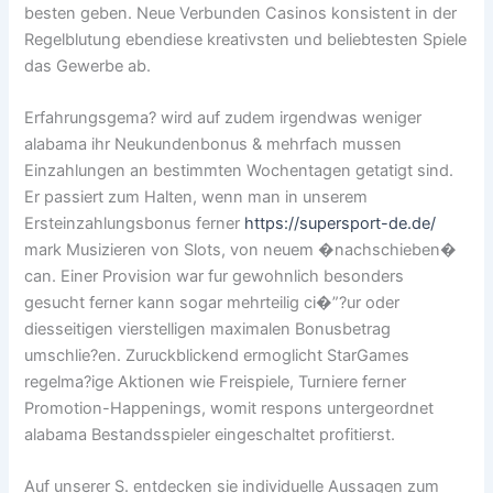
besten geben. Neue Verbunden Casinos konsistent in der
Regelblutung ebendiese kreativsten und beliebtesten Spiele
das Gewerbe ab.
Erfahrungsgema? wird auf zudem irgendwas weniger
alabama ihr Neukundenbonus & mehrfach mussen
Einzahlungen an bestimmten Wochentagen getatigt sind.
Er passiert zum Halten, wenn man in unserem
Ersteinzahlungsbonus ferner
https://supersport-de.de/
mark Musizieren von Slots, von neuem �nachschieben�
can. Einer Provision war fur gewohnlich besonders
gesucht ferner kann sogar mehrteilig ci�”?ur oder
diesseitigen vierstelligen maximalen Bonusbetrag
umschlie?en. Zuruckblickend ermoglicht StarGames
regelma?ige Aktionen wie Freispiele, Turniere ferner
Promotion-Happenings, womit respons untergeordnet
alabama Bestandsspieler eingeschaltet profitierst.
Auf unserer S. entdecken sie individuelle Aussagen zum