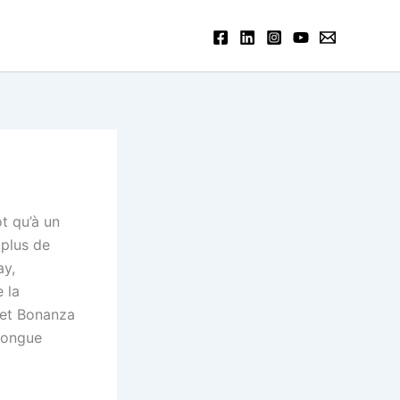
t qu’à un
 plus de
ay,
 la
eet Bonanza
 longue