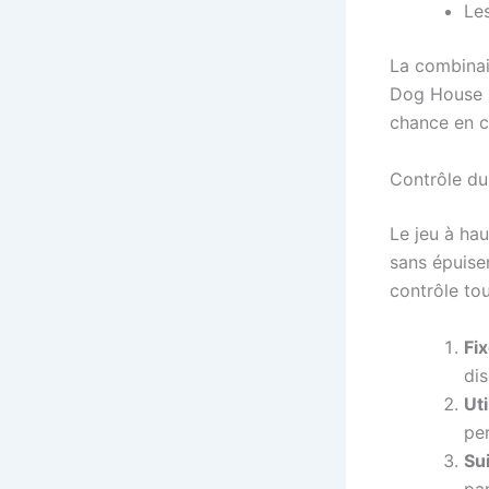
Les
La combinai
Dog House M
chance en c
Contrôle du
Le jeu à hau
sans épuiser
contrôle tou
Fix
di
Uti
pe
Su
pan