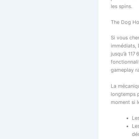
les spins.
The Dog Ho
Si vous cher
immédiats, 
jusqu’à 11
fonctionnali
gameplay ra
La mécaniqu
longtemps p
moment si l
Le
Les
dé