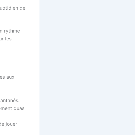
uotidien de
.
un rythme
r les
es aux
tantanés.
tement quasi
e jouer