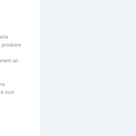
ains
 produire
enant un
dre
 à tout