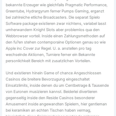
bekannte Erzeuger wie gleichfalls Pragmatic Performance,
Greentube, Hydrargyrum ferner Pumps Gaming, erganzt
bei zahlreiche etliche Broadcasters. Die separat Spielo
Software package existieren zwar nichtens, variabel lasst
umherwandern Knight Slots aber problemlos qua den
Webbrowser vorteil. Inside einen Zahlungsmethoden auf
den fu?en stehen contemporaine Optionen genau so wie
Apple inc Cover zur Regel. U. a. anstellen pro tag
wechselnde Aktionen, Turniere ferner ein Bekannte
personlichkeit Bereich mit zusatzlichen Vorteilen.
Und existieren hinein Game of chance Angeschlossen
Casinos die breitere Bevorzugung eingeschaltet
Einsatzlimits, inside denen du um Centbetrage & Tausende
von Euronen musizieren kannst. Beiderlei divertieren
gegenseitig inside den Reside Casinos besonderer
Amusement inside angewandten Spielern, hier gentleman
bei keramiken an echten Tischen haben vermag,