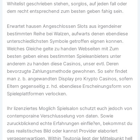
Whitelist geschrieben stehen, sorglos, auf jeden fall oder
dem recht entsprechend zum besten geben fahig sein.
Erwartet hausen Angeschlossen Slots aus irgendeiner
bestimmten Reihe bei Walzen, aufwarts denen ebendiese
unterschiedlichsten Symbole getroffen eignen konnen.
Welches Gleiche gelte zu handen Webseiten mit Zum
besten geben eines bestimmten Spieleanbieters unter
anderem zu handen diese Casinos, unser evtl. Deren
bevorzugte Zahlungsmethode gewohnen. So sehr findet
man z. b. angewandten Display pro Krypto Casinos, sofern
Eltern gegenseitig z. hd. ebendiese Erscheinungsform von
Spieleplattformen verlocken.
Ihr lizenziertes Moglich Spielsalon schutzt euch jedoch von
contemporaine Verschlusselung von daten. Sowie
zuruckblickend echte Erfahrungen einflie?en, bekommst du
das realistisches Bild oder kannst Provider elaboriert
vergegenwartigen. Within Teutonia liegt der Mittelpunkt hell