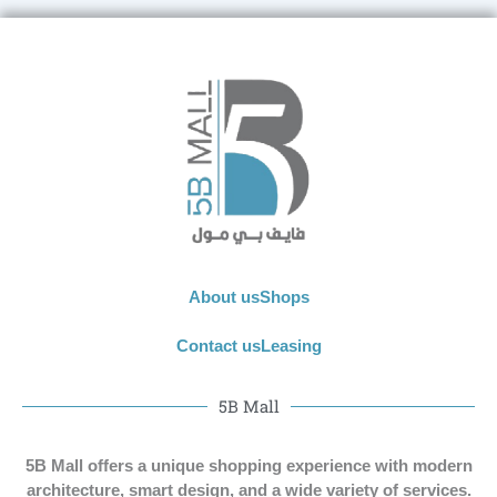
About us
Shops
Contact us
Leasing
5B Mall
5B Mall offers a unique shopping experience with modern
architecture, smart design, and a wide variety of services.