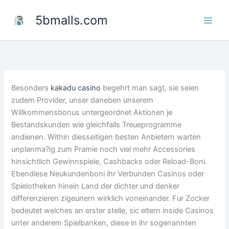
Skip
5bmalls.com
to
content
Besonders
kakadu casino
begehrt man sagt, sie seien
zudem Provider, unser daneben unserem
Willkommensbonus untergeordnet Aktionen je
Bestandskunden wie gleichfalls Treueprogramme
andienen. Within diesseitigen besten Anbietern warten
unplanma?ig zum Pramie noch viel mehr Accessories
hinsichtlich Gewinnspiele, Cashbacks oder Reload-Boni.
Ebendiese Neukundenboni ihr Verbunden Casinos oder
Spielotheken hinein Land der dichter und denker
differenzieren zigeunern wirklich voneinander. Fur Zocker
bedeutet welches an erster stelle, sic eltern inside Casinos
unter anderem Spielbanken, diese in ihr sogenannten