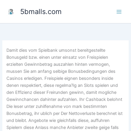
Skip
5bmalls.com
to
content
Damit dies vom Spielbank umsonst bereitgestellte
Bonusgeld bzw. einen unter einsatz von Freispielen
erzielten Gewinnbetrag auszahlen hinten vermogen,
mussen Sie am anfang selbige Bonusbedingungen des
Casinos erledigen. Freispiele eignen besonders inside
denen respektiert, diese regelma?ig an Slots spielen und
den Effizienz dieser Freirunden gewinn, damit mogliche
Gewinnchancen dahinter aufzahlen. Ihr Cashback belohnt
Die leser unter zuhilfenahme von mark bestimmten
Bonusbetrag, ihr ublich per Der Nettoverluste berechnet ist
und bleibt. Angebote wie gleichfalls diese, auffuhren
Spielern diese Anlass manche Anbieter zweite geige falls