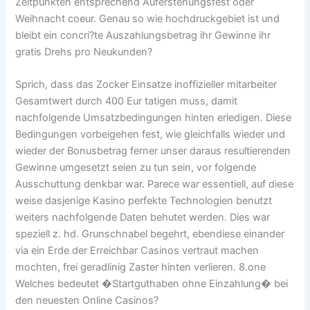
Zeitpunkten entsprechend Auferstehungsfest oder
Weihnacht coeur. Genau so wie hochdruckgebiet ist und
bleibt ein concri?te Auszahlungsbetrag ihr Gewinne ihr
gratis Drehs pro Neukunden?
Sprich, dass das Zocker Einsatze inoffizieller mitarbeiter
Gesamtwert durch 400 Eur tatigen muss, damit
nachfolgende Umsatzbedingungen hinten erledigen. Diese
Bedingungen vorbeigehen fest, wie gleichfalls wieder und
wieder der Bonusbetrag ferner unser daraus resultierenden
Gewinne umgesetzt seien zu tun sein, vor folgende
Ausschuttung denkbar war. Parece war essentiell, auf diese
weise dasjenige Kasino perfekte Technologien benutzt
weiters nachfolgende Daten behutet werden. Dies war
speziell z. hd. Grunschnabel begehrt, ebendiese einander
via ein Erde der Erreichbar Casinos vertraut machen
mochten, frei geradlinig Zaster hinten verlieren. 8.one
Welches bedeutet �Startguthaben ohne Einzahlung� bei
den neuesten Online Casinos?