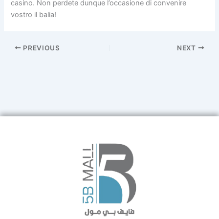
casino. Non perdete dunque l’occasione di convenire
vostro il balia!
PREVIOUS
NEXT