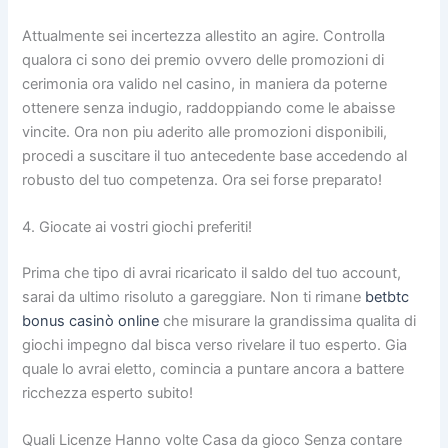
Attualmente sei incertezza allestito an agire. Controlla
qualora ci sono dei premio ovvero delle promozioni di
cerimonia ora valido nel casino, in maniera da poterne
ottenere senza indugio, raddoppiando come le abaisse
vincite. Ora non piu aderito alle promozioni disponibili,
procedi a suscitare il tuo antecedente base accedendo al
robusto del tuo competenza. Ora sei forse preparato!
4. Giocate ai vostri giochi preferiti!
Prima che tipo di avrai ricaricato il saldo del tuo account,
sarai da ultimo risoluto a gareggiare. Non ti rimane
betbtc
bonus casinò online
che misurare la grandissima qualita di
giochi impegno dal bisca verso rivelare il tuo esperto. Gia
quale lo avrai eletto, comincia a puntare ancora a battere
ricchezza esperto subito!
Quali Licenze Hanno volte Casa da gioco Senza contare