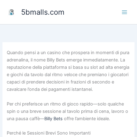
Skip
5bmalls.com
to
content
Quando pensi a un casino che prospera in momenti di pura
adrenalina, il nome Billy Bets emerge immediatamente. La
reputazione della piattaforma si basa su slot ad alta energia
e giochi da tavolo dal ritmo veloce che premiano i giocatori
capaci di prendere decisioni in frazioni di secondo e
cavalcare l’onda dei pagamenti istantanei.
Per chi preferisce un ritmo di gioco rapido—solo qualche
spin o una breve sessione al tavolo prima di cena, lavoro o
una pausa caffè—
Billy Bets
offre l’ambiente ideale.
Perché le Sessioni Brevi Sono Importanti