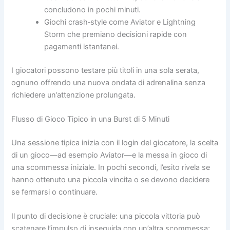
concludono in pochi minuti.
Giochi crash‑style come Aviator e Lightning
Storm che premiano decisioni rapide con
pagamenti istantanei.
I giocatori possono testare più titoli in una sola serata,
ognuno offrendo una nuova ondata di adrenalina senza
richiedere un’attenzione prolungata.
Flusso di Gioco Tipico in una Burst di 5 Minuti
Una sessione tipica inizia con il login del giocatore, la scelta
di un gioco—ad esempio Aviator—e la messa in gioco di
una scommessa iniziale. In pochi secondi, l’esito rivela se
hanno ottenuto una piccola vincita o se devono decidere
se fermarsi o continuare.
Il punto di decisione è cruciale: una piccola vittoria può
scatenare l’impulso di inseguirla con un’altra scommessa;