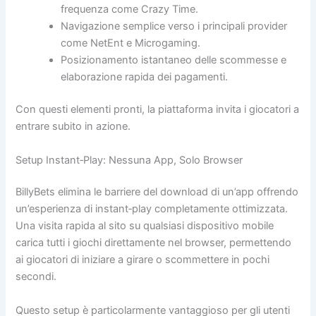
frequenza come Crazy Time.
Navigazione semplice verso i principali provider
come NetEnt e Microgaming.
Posizionamento istantaneo delle scommesse e
elaborazione rapida dei pagamenti.
Con questi elementi pronti, la piattaforma invita i giocatori a
entrare subito in azione.
Setup Instant‑Play: Nessuna App, Solo Browser
BillyBets elimina le barriere del download di un’app offrendo
un’esperienza di instant‑play completamente ottimizzata.
Una visita rapida al sito su qualsiasi dispositivo mobile
carica tutti i giochi direttamente nel browser, permettendo
ai giocatori di iniziare a girare o scommettere in pochi
secondi.
Questo setup è particolarmente vantaggioso per gli utenti