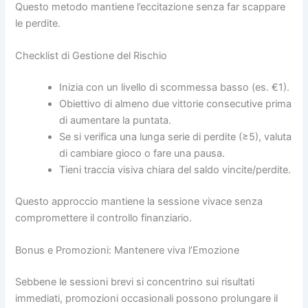
Questo metodo mantiene l’eccitazione senza far scappare
le perdite.
Checklist di Gestione del Rischio
Inizia con un livello di scommessa basso (es. €1).
Obiettivo di almeno due vittorie consecutive prima
di aumentare la puntata.
Se si verifica una lunga serie di perdite (≥5), valuta
di cambiare gioco o fare una pausa.
Tieni traccia visiva chiara del saldo vincite/perdite.
Questo approccio mantiene la sessione vivace senza
compromettere il controllo finanziario.
Bonus e Promozioni: Mantenere viva l’Emozione
Sebbene le sessioni brevi si concentrino sui risultati
immediati, promozioni occasionali possono prolungare il