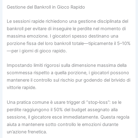
Gestione del Bankroll in Gioco Rapido
Le sessioni rapide richiedono una gestione disciplinata del
bankroll per evitare di inseguire le perdite nel momento di
massima emozione. I giocatori spesso destinano una
porzione fissa del loro bankroll totale—tipicamente il 5–10%
—per i giorni di gioco rapido.
Impostando limiti rigorosi sulla dimensione massima della
scommessa rispetto a quella porzione, i giocatori possono
mantenere il controllo sul rischio pur godendo del brivido di
vittorie rapide.
Una pratica comune è usare trigger di “stop‑loss”: se le
perdite raggiungono il 50% del budget assegnato alla
sessione, il giocatore esce immediatamente. Questa regola
aiuta a mantenere sotto controllo le emozioni durante
un’azione frenetica.