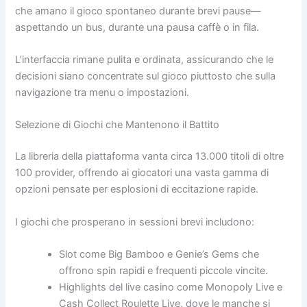
che amano il gioco spontaneo durante brevi pause—
aspettando un bus, durante una pausa caffè o in fila.
L’interfaccia rimane pulita e ordinata, assicurando che le
decisioni siano concentrate sul gioco piuttosto che sulla
navigazione tra menu o impostazioni.
Selezione di Giochi che Mantenono il Battito
La libreria della piattaforma vanta circa 13.000 titoli di oltre
100 provider, offrendo ai giocatori una vasta gamma di
opzioni pensate per esplosioni di eccitazione rapide.
I giochi che prosperano in sessioni brevi includono:
Slot come Big Bamboo e Genie’s Gems che
offrono spin rapidi e frequenti piccole vincite.
Highlights del live casino come Monopoly Live e
Cash Collect Roulette Live, dove le manche si